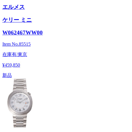
エルメス
ケリー ミニ
W062467WW00
Item No.
85515
在庫有/東京
¥459,850
新品