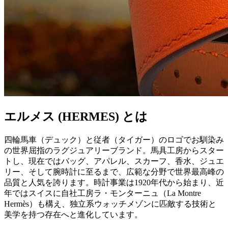
エルメス (HERMES) とは
四輪馬車（デュック）と従者（タイガー）のロゴでお馴染み
の世界屈指のラグジュアリーブランド。馬具工房からスター
トし、現在ではバッグ、アパレル、スカーフ、香水、ジュエ
リー、そして腕時計に至るまで、広範な分野で世界最高峰の
品質と人気を誇ります。時計事業は1920年代から始まり、近
年ではスイスに自社工房ラ・モンターニュ（La Montre
Hermès）も構え、独立系ウォッチメゾンに匹敵する技術と
美学を持つ存在へと進化しています。