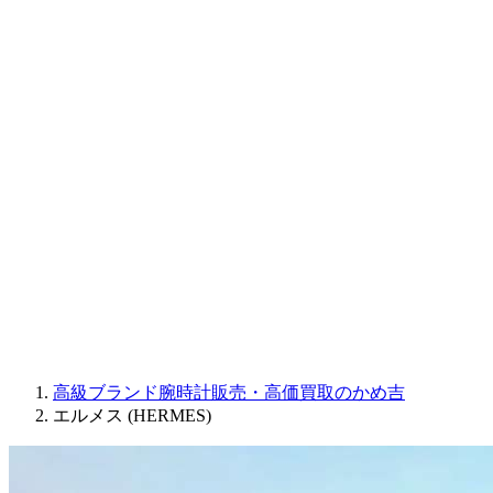
CORUM
CHRONOSWISS
BALL WATCH
Sinn
ROGER DUBUIS
Montblanc
FREDERIQUE CONSTANT
MAURICE LACROIX
ULYSSE NARDIN
JAQUET DROZ
GRAHAM
PARMIGIANI FLEURIER
OTHER BRANDS
JEWELRY
高級ブランド腕時計販売・高価買取のかめ吉
エルメス (HERMES)