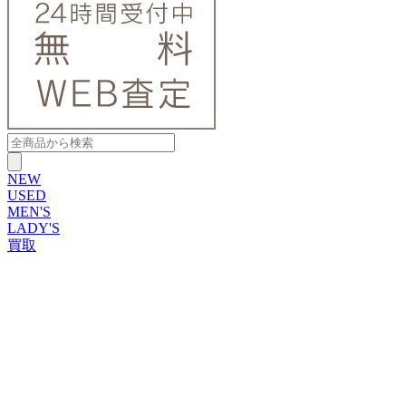
NEW
USED
MEN'S
LADY'S
買取
ROLEX
ブランドから探す
ブランドから探す
TUDOR
OMEGA
CARTIER
PATEK PHILIPPE
AUDEMARS PIGUET
A.LANGE&SOHNE
GLASHUTTE ORIGINAL