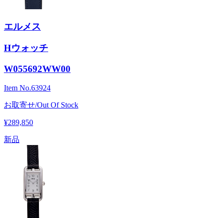
エルメス
Hウォッチ
W055692WW00
Item No.
63924
お取寄せ/Out Of Stock
¥289,850
新品