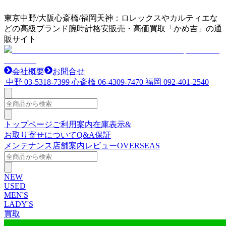
東京中野/大阪心斎橋/福岡天神：ロレックスやカルティエな
どの高級ブランド腕時計格安販売・高価買取「かめ吉」の通
販サイト
会社概要
お問合せ
中野
03-5318-7399
心斎橋
06-4309-7470
福岡
092-401-2540
トップページ
ご利用案内
在庫表示&
お取り寄せについて
Q&A
保証
メンテナンス
店舗案内
レビュー
OVERSEAS
NEW
USED
MEN'S
LADY'S
買取