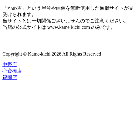
「かめ吉」という屋号や画像を無断使用した類似サイトが見
受けられます。
当サイトとは一切関係ございませんのでご注意ください。
当店の公式サイトは www.kame-kichi.com のみです。
Copyright © Kame-kichi 2026 All Rights Reserved
中野店
心斎橋店
福岡店
トップページ
ブランド一覧
ROLEX
ご利用案内
TUDOR
中古品のススメ
OMEGA
在庫表示&お取り寄せについて
CARTIER
Q&A
PATEK PHILIPPE
保証・メンテナンス
AUDEMARS PIGUET