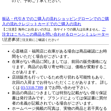
ので、予めご了承ください。
振込・代引きでのご購入の流れ
ショッピングローンでのご購
入の流れ
クレジットカードでのご購入の流れ
ご
【ご注意】海外にお住まいの方は、当サイトでの購入は出来ません。
注文はこちら
この商品を問い合わせる
ローンシミュレーター
!
注意事項
ご注文前にご確認ください!
心斎橋店・福岡店に在庫がある場合は商品確認にお時
間をいただく場合がございます。
在庫がない商品に関しましては、前回の販売価格にな
ります。商品のお取り寄せ時には、価格が変動するこ
とがあります。
店頭販売も行っているため売り切れる可能性もあり、
次回の入荷までお待ちいただくことがあります。 詳し
くは
03-5318-7399
までお問い合わせ下さい。
新品の商品につきましては特別な記載がない限り保証
書は発行済みです。ブランドによっては保証書に買付
者の名義が記載されている場合がございます。
ホームページ掲載の写真は、実物の商品と若干異なる