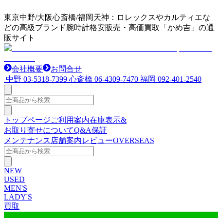
東京中野/大阪心斎橋/福岡天神：ロレックスやカルティエな
どの高級ブランド腕時計格安販売・高価買取「かめ吉」の通
販サイト
会社概要
お問合せ
中野
03-5318-7399
心斎橋
06-4309-7470
福岡
092-401-2540
トップページ
ご利用案内
在庫表示&
お取り寄せについて
Q&A
保証
メンテナンス
店舗案内
レビュー
OVERSEAS
NEW
USED
MEN'S
LADY'S
買取