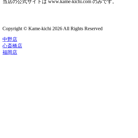
当店の公式サイトは www.kame-kichi.com のみです。
Copyright © Kame-kichi 2026 All Rights Reserved
中野店
心斎橋店
福岡店
トップページ
ブランド一覧
ROLEX
ご利用案内
TUDOR
中古品のススメ
OMEGA
在庫表示&お取り寄せについて
CARTIER
Q&A
PATEK PHILIPPE
保証・メンテナンス
AUDEMARS PIGUET
A.LANGE&SOHNE
店舗案内
GLASHUTTE ORIGINAL
中野本店
VACHERON CONSTANTIN
心斎橋店
BREGUET
福岡店