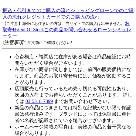
振込・代引きでのご購入の流れ
ショッピングローンでのご購
入の流れ
クレジットカードでのご購入の流れ
お
【ご注意】海外にお住まいの方は、当サイトでの購入は出来ません。
取寄せ/Out Of Stock
この商品を問い合わせる
ローンシミュレ
ーター
!
注意事項
ご注文前にご確認ください!
心斎橋店・福岡店に在庫がある場合は商品確認にお時
間をいただく場合がございます。
在庫がない商品に関しましては、前回の販売価格にな
ります。商品のお取り寄せ時には、価格が変動するこ
とがあります。
店頭販売も行っているため売り切れる可能性もあり、
次回の入荷までお待ちいただくことがあります。 詳し
くは
03-5318-7399
までお問い合わせ下さい。
新品の商品につきましては特別な記載がない限り保証
書は発行済みです。ブランドによっては保証書に買付
者の名義が記載されている場合がございます。
ホームページ掲載の写真は、実物の商品と若干異なる
場合があります。