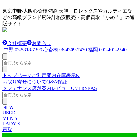
東京中野/大阪心斎橋/福岡天神：ロレックスやカルティエな
どの高級ブランド腕時計格安販売・高価買取「かめ吉」の通
販サイト
会社概要
お問合せ
中野
03-5318-7399
心斎橋
06-4309-7470
福岡
092-401-2540
トップページ
ご利用案内
在庫表示&
お取り寄せについて
Q&A
保証
メンテナンス
店舗案内
レビュー
OVERSEAS
NEW
USED
MEN'S
LADY'S
買取