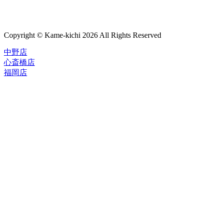
Copyright © Kame-kichi 2026 All Rights Reserved
中野店
心斎橋店
福岡店
トップページ
ブランド一覧
ROLEX
ご利用案内
TUDOR
中古品のススメ
OMEGA
在庫表示&お取り寄せについて
CARTIER
Q&A
PATEK PHILIPPE
保証・メンテナンス
AUDEMARS PIGUET
A.LANGE&SOHNE
店舗案内
GLASHUTTE ORIGINAL
中野本店
VACHERON CONSTANTIN
心斎橋店
BREGUET
福岡店
JAEGER-LECOULTRE