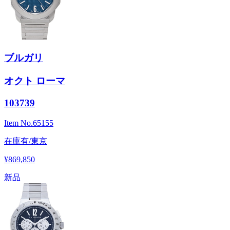
ブルガリ
オクト ローマ
103739
Item No.
65155
在庫有/東京
¥869,850
新品