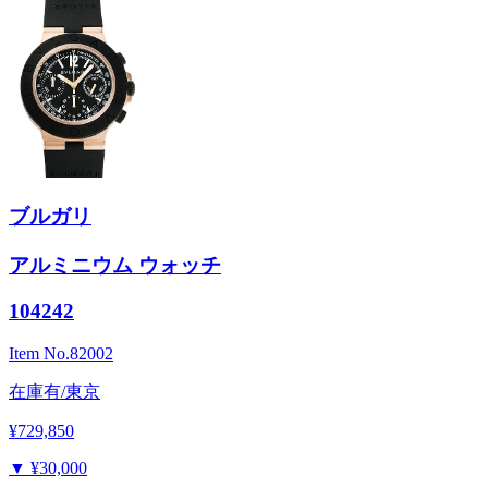
ブルガリ
アルミニウム ウォッチ
104242
Item No.
82002
在庫有/東京
¥729,850
▼
¥30,000