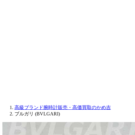
CORUM
CHRONOSWISS
BALL WATCH
Sinn
ROGER DUBUIS
Montblanc
FREDERIQUE CONSTANT
MAURICE LACROIX
ULYSSE NARDIN
JAQUET DROZ
GRAHAM
PARMIGIANI FLEURIER
OTHER BRANDS
JEWELRY
高級ブランド腕時計販売・高価買取のかめ吉
ブルガリ (BVLGARI)