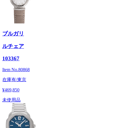
ブルガリ
ルチェア
103367
Item No.
80868
在庫有/東京
¥469,850
未使用品