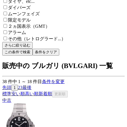
ダイヤ、etc...
ダイバーズ
ムーンフェイズ
限定モデル
２ヵ国表示（GMT）
アラーム
その他（レトログラード...）
さらに絞り込む
この条件で検索
条件をクリア
販売中の ブルガリ (BVLGARI) 一覧
38
件中
1
～
18
件目
条件を変更
先頭
2
3
最後
1
標準
安い順
高い順
新着順
更新順
中古