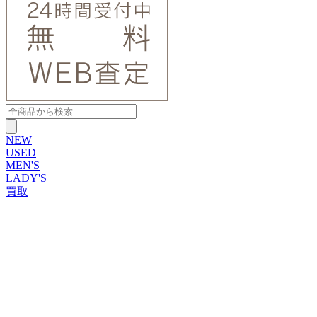
NEW
USED
MEN'S
LADY'S
買取
ROLEX
ブランドから探す
ブランドから探す
TUDOR
OMEGA
CARTIER
PATEK PHILIPPE
AUDEMARS PIGUET
A.LANGE&SOHNE
GLASHUTTE ORIGINAL