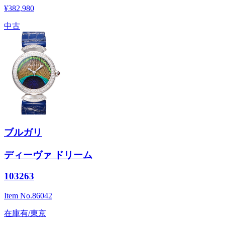
¥382,980
中古
ブルガリ
ディーヴァ ドリーム
103263
Item No.
86042
在庫有/東京