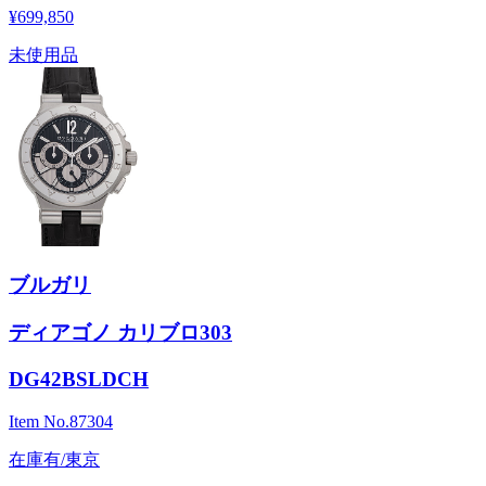
¥699,850
未使用品
ブルガリ
ディアゴノ カリブロ303
DG42BSLDCH
Item No.
87304
在庫有/東京