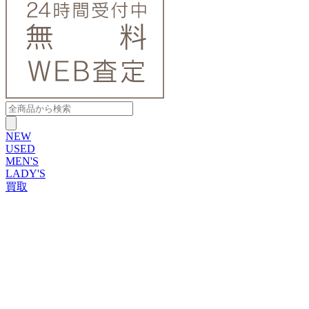
NEW
USED
MEN'S
LADY'S
買取
ROLEX
ブランドから探す
ブランドから探す
TUDOR
OMEGA
CARTIER
PATEK PHILIPPE
AUDEMARS PIGUET
A.LANGE&SOHNE
GLASHUTTE ORIGINAL