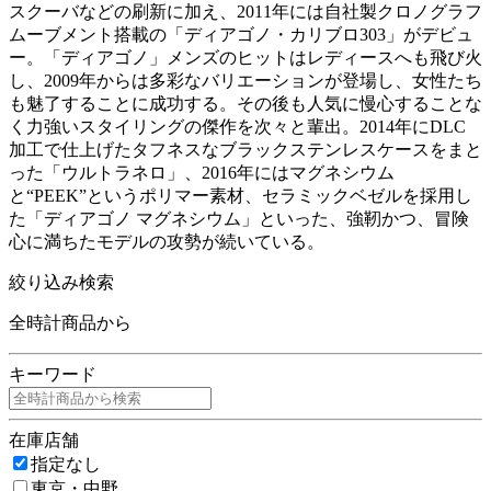
スクーバなどの刷新に加え、2011年には自社製クロノグラフ
ムーブメント搭載の「ディアゴノ・カリブロ303」がデビュ
ー。「ディアゴノ」メンズのヒットはレディースへも飛び火
し、2009年からは多彩なバリエーションが登場し、女性たち
も魅了することに成功する。その後も人気に慢心することな
く力強いスタイリングの傑作を次々と輩出。2014年にDLC
加工で仕上げたタフネスなブラックステンレスケースをまと
った「ウルトラネロ」、2016年にはマグネシウム
と“PEEK”というポリマー素材、セラミックベゼルを採用し
た「ディアゴノ マグネシウム」といった、強靭かつ、冒険
心に満ちたモデルの攻勢が続いている。
絞り込み検索
全時計商品から
キーワード
在庫店舗
指定なし
東京・中野