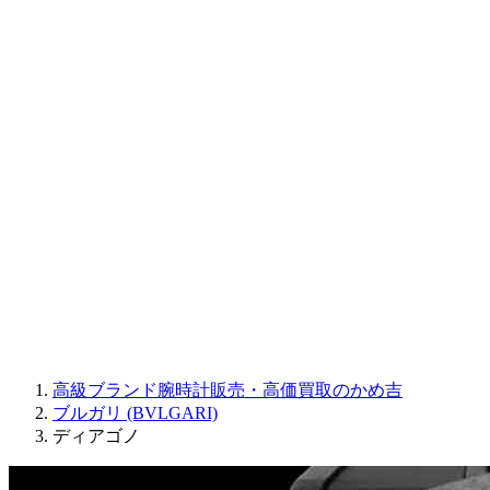
CORUM
CHRONOSWISS
BALL WATCH
Sinn
ROGER DUBUIS
Montblanc
FREDERIQUE CONSTANT
MAURICE LACROIX
ULYSSE NARDIN
JAQUET DROZ
GRAHAM
PARMIGIANI FLEURIER
OTHER BRANDS
JEWELRY
高級ブランド腕時計販売・高価買取のかめ吉
ブルガリ (BVLGARI)
ディアゴノ