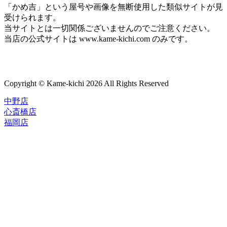
「かめ吉」という屋号や画像を無断使用した類似サイトが見
受けられます。
当サイトとは一切関係ございませんのでご注意ください。
当店の公式サイトは www.kame-kichi.com のみです。
Copyright © Kame-kichi 2026 All Rights Reserved
中野店
心斎橋店
福岡店
トップページ
ブランド一覧
ROLEX
ご利用案内
TUDOR
中古品のススメ
OMEGA
在庫表示&お取り寄せについて
CARTIER
Q&A
PATEK PHILIPPE
保証・メンテナンス
AUDEMARS PIGUET