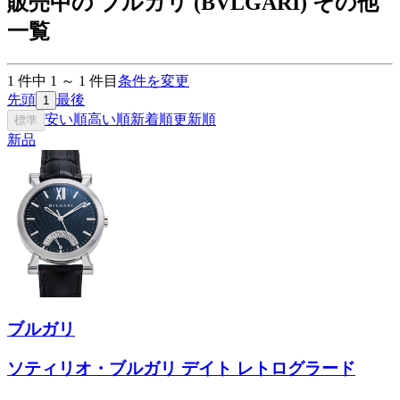
販売中の ブルガリ (BVLGARI) その他
一覧
1
件中
1
～
1
件目
条件を変更
先頭
最後
1
安い順
高い順
新着順
更新順
標準
新品
ブルガリ
ソティリオ・ブルガリ デイト レトログラード