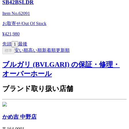
SB42BSLDR
Item No.
62091
お取寄せ/Out Of Stock
¥421,980
先頭
最後
1
安い順
高い順
新着順
更新順
標準
ブルガリ (BVLGARI) の保証・修理・
オーバーホール
ブランド取り扱い店舗
かめ吉 中野店
〒
164-0001