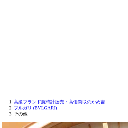
CORUM
CHRONOSWISS
BALL WATCH
Sinn
ROGER DUBUIS
Montblanc
FREDERIQUE CONSTANT
MAURICE LACROIX
ULYSSE NARDIN
JAQUET DROZ
GRAHAM
PARMIGIANI FLEURIER
OTHER BRANDS
JEWELRY
高級ブランド腕時計販売・高価買取のかめ吉
ブルガリ (BVLGARI)
その他