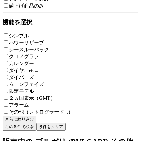
値下げ商品のみ
機能を選択
シンプル
パワーリザーブ
シースルーバック
クロノグラフ
カレンダー
ダイヤ、etc...
ダイバーズ
ムーンフェイズ
限定モデル
２ヵ国表示（GMT）
アラーム
その他（レトログラード...）
さらに絞り込む
この条件で検索
条件をクリア