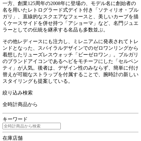
一方、創業125周年の2008年に登場の、モデル名に創始者の
名を用いたレトログラード式デイト付き「ソティリオ・ブル
ガリ」、直線的なスクエアなフェースと、美しいカーブを描
くケースサイドを併せ持つ「アショーマ」など、名門ジュエ
ラーとしての伝統を継承する名品も多数並ぶ。
その他レディースにも注力し、ミレニアムに発表されてトレ
ンドとなった、スパイラルデザインでのゼロワンリングから
着想したリューズレスウォッチ「ビーゼロワン」。ブルガリ
のブランドアイコンであるヘビをモチーフにした「セルペン
ティ」が人気。後者は、デザイン性のみならず、簡単に付け
替えが可能なストラップを付属することで、腕時計の新しい
スタイリングも提案している。
絞り込み検索
全時計商品から
キーワード
在庫店舗