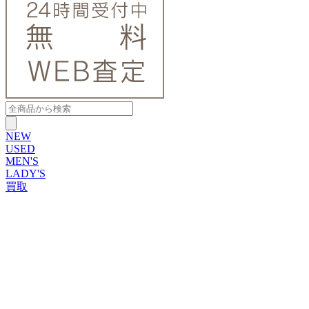
NEW
USED
MEN'S
LADY'S
買取
ROLEX
ブランドから探す
ブランドから探す
TUDOR
OMEGA
CARTIER
PATEK PHILIPPE
AUDEMARS PIGUET
A.LANGE&SOHNE
GLASHUTTE ORIGINAL