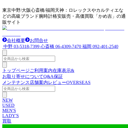
東京中野/大阪心斎橋/福岡天神：ロレックスやカルティエな
どの高級ブランド腕時計格安販売・高価買取「かめ吉」の通
販サイト
会社概要
お問合せ
中野
03-5318-7399
心斎橋
06-4309-7470
福岡
092-401-2540
トップページ
ご利用案内
在庫表示&
お取り寄せについて
Q&A
保証
メンテナンス
店舗案内
レビュー
OVERSEAS
NEW
USED
MEN'S
LADY'S
買取