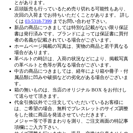
とがあります。
店頭販売も行っているため売り切れる可能性もあり、
次回の入荷までお待ちいただくことがあります。 詳し
くは
03-5318-7399
までお問い合わせ下さい。
新品の商品につきましては特別な記載がない限り保証
書は発行済みです。ブランドによっては保証書に買付
者の名義が記載されている場合がございます。
ホームページ掲載の写真は、実物の商品と若干異なる
場合があります。
革ベルトの時計は、入荷の状況などにより、掲載写真
の革ベルトと色等が異なる場合がございます。
中古の商品につきましては、経年により箱や冊子・付
属品類に凹みや破損などの劣化がある場合がございま
す。
箱の無いものは、当店のオリジナル BOX をお付けし
て送らせて頂きます。
代金引換以外でご注文していただいているお客様に
は、ご希望の場合、無料でブレスレットのサイズ調整
をした後に商品を発送させていただきます。
メジャー等で手首まわりを測り、ご注文画面の特記事
項欄にご入力下さい。