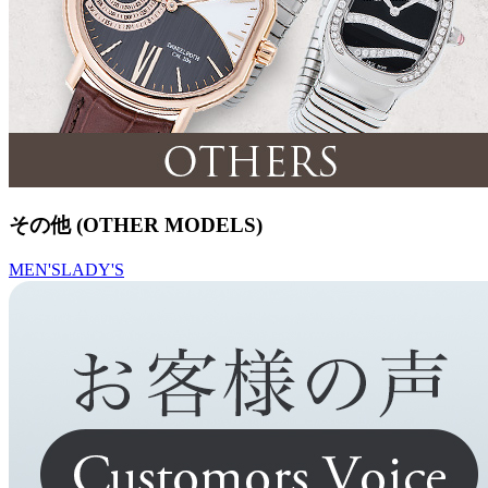
その他 (OTHER MODELS)
MEN'S
LADY'S