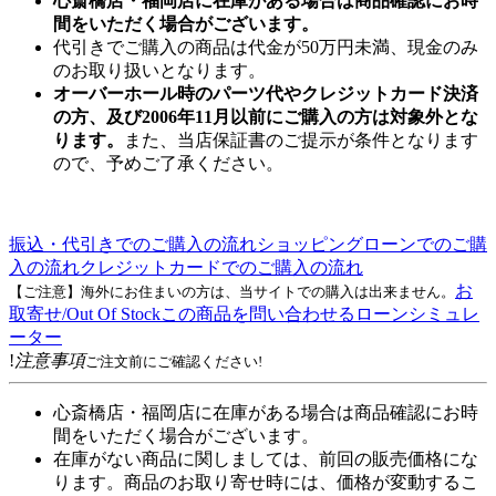
心斎橋店・福岡店に在庫がある場合は商品確認にお時
間をいただく場合がございます。
代引きでご購入の商品は代金が50万円未満、現金のみ
のお取り扱いとなります。
オーバーホール時のパーツ代やクレジットカード決済
の方、及び2006年11月以前にご購入の方は対象外とな
ります。
また、当店保証書のご提示が条件となります
ので、予めご了承ください。
振込・代引きでのご購入の流れ
ショッピングローンでのご購
入の流れ
クレジットカードでのご購入の流れ
お
【ご注意】海外にお住まいの方は、当サイトでの購入は出来ません。
取寄せ/Out Of Stock
この商品を問い合わせる
ローンシミュレ
ーター
!
注意事項
ご注文前にご確認ください!
心斎橋店・福岡店に在庫がある場合は商品確認にお時
間をいただく場合がございます。
在庫がない商品に関しましては、前回の販売価格にな
ります。商品のお取り寄せ時には、価格が変動するこ