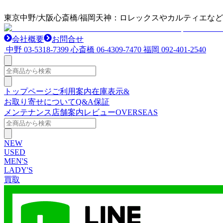
東京中野/大阪心斎橋/福岡天神：ロレックスやカルティエな
会社概要
お問合せ
中野
03-5318-7399
心斎橋
06-4309-7470
福岡
092-401-2540
トップページ
ご利用案内
在庫表示&
お取り寄せについて
Q&A
保証
メンテナンス
店舗案内
レビュー
OVERSEAS
NEW
USED
MEN'S
LADY'S
買取