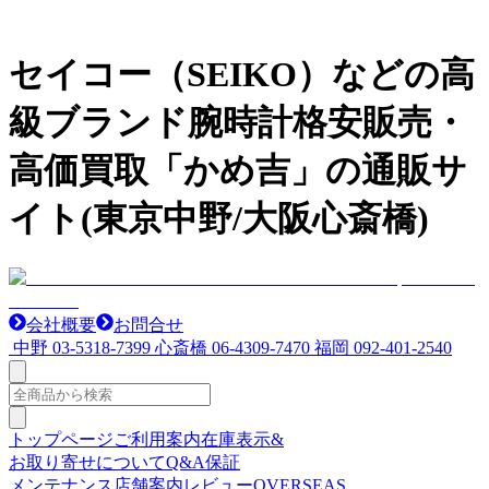
セイコー（SEIKO）などの高
級ブランド腕時計格安販売・
高価買取「かめ吉」の通販サ
イト(東京中野/大阪心斎橋)
会社概要
お問合せ
中野
03-5318-7399
心斎橋
06-4309-7470
福岡
092-401-2540
トップページ
ご利用案内
在庫表示&
お取り寄せについて
Q&A
保証
メンテナンス
店舗案内
レビュー
OVERSEAS