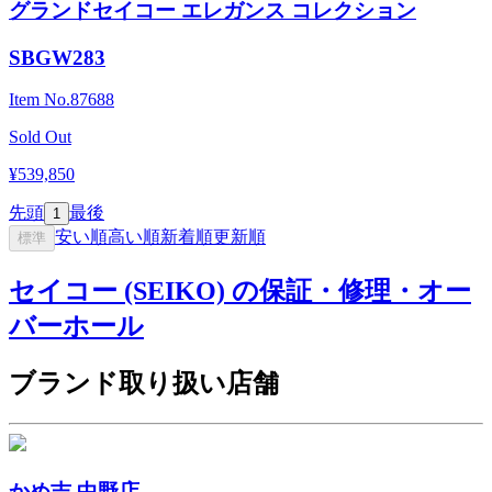
グランドセイコー エレガンス コレクション
SBGW283
Item No.
87688
Sold Out
¥539,850
先頭
最後
1
安い順
高い順
新着順
更新順
標準
セイコー (SEIKO) の保証・修理・オー
バーホール
ブランド取り扱い店舗
かめ吉 中野店