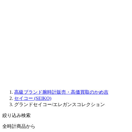
Sinn
ROGER DUBUIS
Montblanc
FREDERIQUE CONSTANT
MAURICE LACROIX
ULYSSE NARDIN
JAQUET DROZ
GRAHAM
PARMIGIANI FLEURIER
OTHER BRANDS
JEWELRY
高級ブランド腕時計販売・高価買取のかめ吉
セイコー (SEIKO)
グランドセイコー/エレガンスコレクション
絞り込み検索
全時計商品から