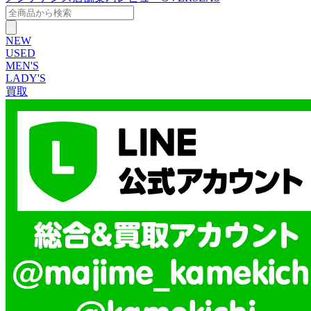
NEW
USED
MEN'S
LADY'S
買取