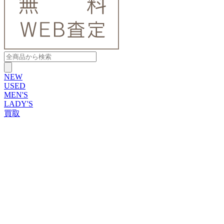
NEW
USED
MEN'S
LADY'S
買取
ROLEX
ブランドから探す
ブランドから探す
TUDOR
OMEGA
CARTIER
PATEK PHILIPPE
AUDEMARS PIGUET
A.LANGE&SOHNE
GLASHUTTE ORIGINAL
VACHERON CONSTANTIN
BREGUET
JAEGER-LECOULTRE