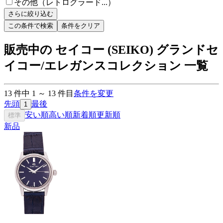
その他（レトログラード...）
さらに絞り込む
この条件で検索
条件をクリア
販売中の セイコー (SEIKO) グランドセ
イコー/エレガンスコレクション 一覧
13
件中
1
～
13
件目
条件を変更
先頭
最後
1
安い順
高い順
新着順
更新順
標準
新品