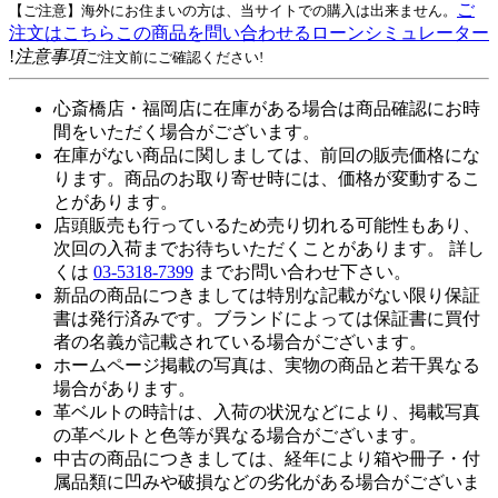
ご
【ご注意】海外にお住まいの方は、当サイトでの購入は出来ません。
注文はこちら
この商品を問い合わせる
ローンシミュレーター
!
注意事項
ご注文前にご確認ください!
心斎橋店・福岡店に在庫がある場合は商品確認にお時
間をいただく場合がございます。
在庫がない商品に関しましては、前回の販売価格にな
ります。商品のお取り寄せ時には、価格が変動するこ
とがあります。
店頭販売も行っているため売り切れる可能性もあり、
次回の入荷までお待ちいただくことがあります。 詳し
くは
03-5318-7399
までお問い合わせ下さい。
新品の商品につきましては特別な記載がない限り保証
書は発行済みです。ブランドによっては保証書に買付
者の名義が記載されている場合がございます。
ホームページ掲載の写真は、実物の商品と若干異なる
場合があります。
革ベルトの時計は、入荷の状況などにより、掲載写真
の革ベルトと色等が異なる場合がございます。
中古の商品につきましては、経年により箱や冊子・付
属品類に凹みや破損などの劣化がある場合がございま