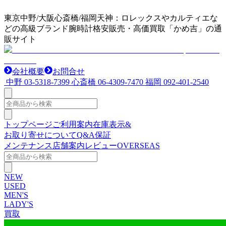
東京中野/大阪心斎橋/福岡天神：ロレックスやカルティエな
どの高級ブランド腕時計格安販売・高価買取「かめ吉」の通
販サイト
会社概要
お問合せ
中野
03-5318-7399
心斎橋
06-4309-7470
福岡
092-401-2540
トップページ
ご利用案内
在庫表示&
お取り寄せについて
Q&A
保証
メンテナンス
店舗案内
レビュー
OVERSEAS
NEW
USED
MEN'S
LADY'S
買取