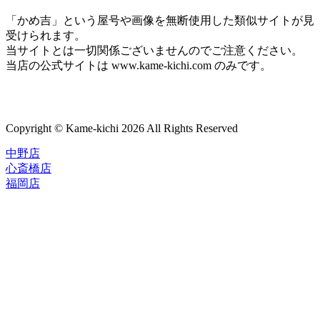
「かめ吉」という屋号や画像を無断使用した類似サイトが見
受けられます。
当サイトとは一切関係ございませんのでご注意ください。
当店の公式サイトは www.kame-kichi.com のみです。
Copyright © Kame-kichi 2026 All Rights Reserved
中野店
心斎橋店
福岡店
トップページ
ブランド一覧
ROLEX
ご利用案内
TUDOR
中古品のススメ
OMEGA
在庫表示&お取り寄せについて
CARTIER
Q&A
PATEK PHILIPPE
保証・メンテナンス
AUDEMARS PIGUET