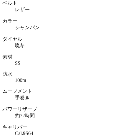
ベルト
レザー
カラー
シャンパン
ダイヤル
晩冬
素材
SS
防水
100m
ムーブメント
手巻き
パワーリザーブ
約72時間
キャリバー
Cal.9S64