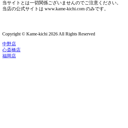
当サイトとは一切関係ございませんのでご注意ください。
当店の公式サイトは www.kame-kichi.com のみです。
Copyright © Kame-kichi 2026 All Rights Reserved
中野店
心斎橋店
福岡店
トップページ
ブランド一覧
ROLEX
ご利用案内
TUDOR
中古品のススメ
OMEGA
在庫表示&お取り寄せについて
CARTIER
Q&A
PATEK PHILIPPE
保証・メンテナンス
AUDEMARS PIGUET
A.LANGE&SOHNE
店舗案内
GLASHUTTE ORIGINAL
中野本店
VACHERON CONSTANTIN