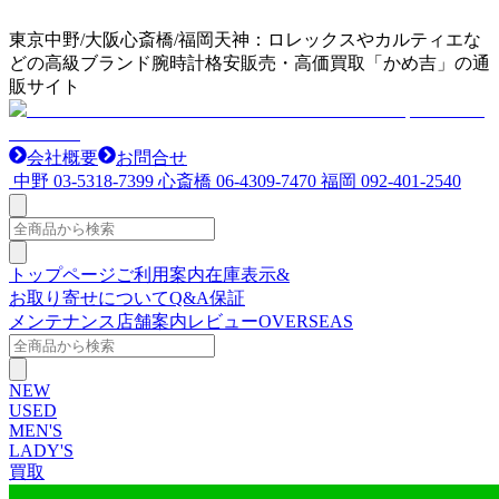
東京中野/大阪心斎橋/福岡天神：ロレックスやカルティエな
どの高級ブランド腕時計格安販売・高価買取「かめ吉」の通
販サイト
会社概要
お問合せ
中野
03-5318-7399
心斎橋
06-4309-7470
福岡
092-401-2540
トップページ
ご利用案内
在庫表示&
お取り寄せについて
Q&A
保証
メンテナンス
店舗案内
レビュー
OVERSEAS
NEW
USED
MEN'S
LADY'S
買取