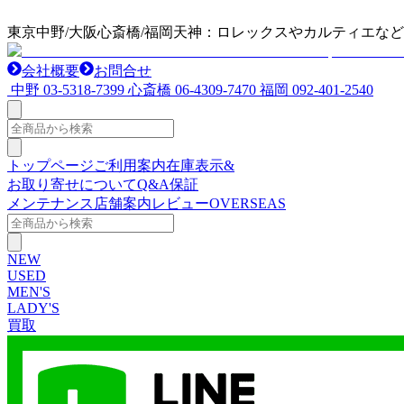
東京中野/大阪心斎橋/福岡天神：ロレックスやカルティエな
会社概要
お問合せ
中野
03-5318-7399
心斎橋
06-4309-7470
福岡
092-401-2540
トップページ
ご利用案内
在庫表示&
お取り寄せについて
Q&A
保証
メンテナンス
店舗案内
レビュー
OVERSEAS
NEW
USED
MEN'S
LADY'S
買取