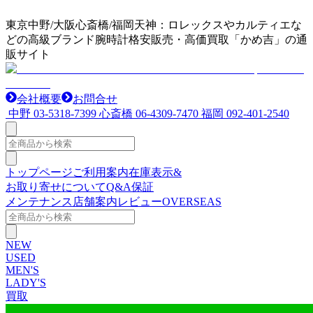
東京中野/大阪心斎橋/福岡天神：ロレックスやカルティエな
どの高級ブランド腕時計格安販売・高価買取「かめ吉」の通
販サイト
会社概要
お問合せ
中野
03-5318-7399
心斎橋
06-4309-7470
福岡
092-401-2540
トップページ
ご利用案内
在庫表示&
お取り寄せについて
Q&A
保証
メンテナンス
店舗案内
レビュー
OVERSEAS
NEW
USED
MEN'S
LADY'S
買取