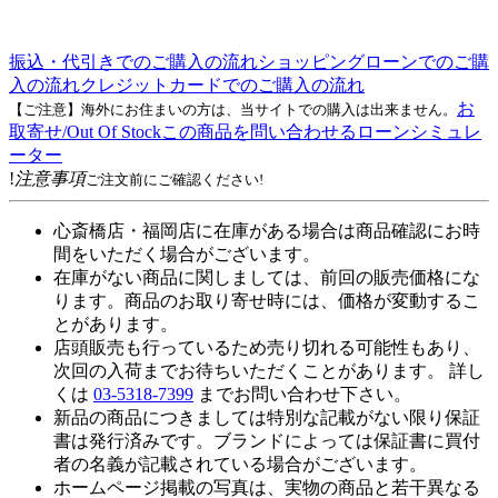
振込・代引きでのご購入の流れ
ショッピングローンでのご購
入の流れ
クレジットカードでのご購入の流れ
お
【ご注意】海外にお住まいの方は、当サイトでの購入は出来ません。
取寄せ/Out Of Stock
この商品を問い合わせる
ローンシミュレ
ーター
!
注意事項
ご注文前にご確認ください!
心斎橋店・福岡店に在庫がある場合は商品確認にお時
間をいただく場合がございます。
在庫がない商品に関しましては、前回の販売価格にな
ります。商品のお取り寄せ時には、価格が変動するこ
とがあります。
店頭販売も行っているため売り切れる可能性もあり、
次回の入荷までお待ちいただくことがあります。 詳し
くは
03-5318-7399
までお問い合わせ下さい。
新品の商品につきましては特別な記載がない限り保証
書は発行済みです。ブランドによっては保証書に買付
者の名義が記載されている場合がございます。
ホームページ掲載の写真は、実物の商品と若干異なる