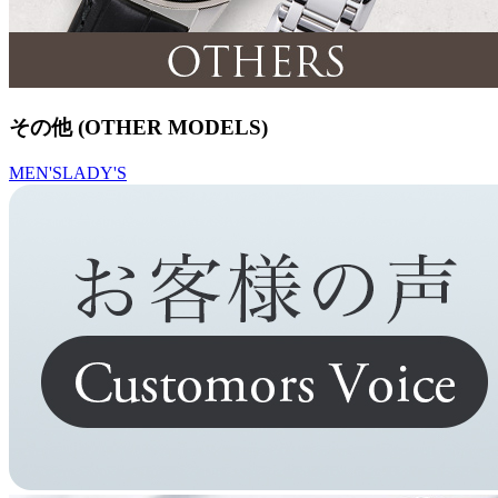
その他 (OTHER MODELS)
MEN'S
LADY'S