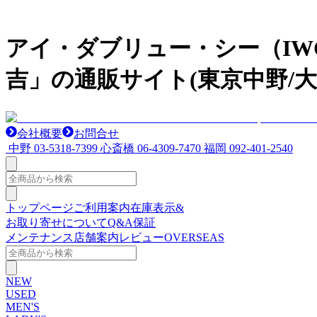
アイ・ダブリュー・シー（I
吉」の通販サイト(東京中野/大
会社概要
お問合せ
中野
03-5318-7399
心斎橋
06-4309-7470
福岡
092-401-2540
トップページ
ご利用案内
在庫表示&
お取り寄せについて
Q&A
保証
メンテナンス
店舗案内
レビュー
OVERSEAS
NEW
USED
MEN'S