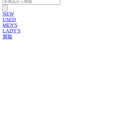
NEW
USED
MEN'S
LADY'S
買取
ROLEX
ブランドから探す
ブランドから探す
TUDOR
OMEGA
CARTIER
PATEK PHILIPPE
AUDEMARS PIGUET
A.LANGE&SOHNE
GLASHUTTE ORIGINAL
VACHERON CONSTANTIN
BREGUET
JAEGER-LECOULTRE
SEIKO
TAG Heuer
IWC
BREITLING
PANERAI
FRANCK MULLER