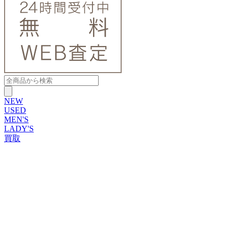
NEW
USED
MEN'S
LADY'S
買取
ROLEX
ブランドから探す
ブランドから探す
TUDOR
OMEGA
CARTIER
PATEK PHILIPPE
AUDEMARS PIGUET
A.LANGE&SOHNE
GLASHUTTE ORIGINAL