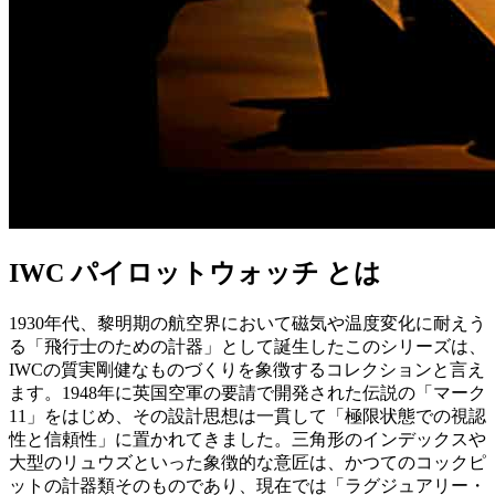
IWC パイロットウォッチ とは
1930年代、黎明期の航空界において磁気や温度変化に耐えう
る「飛行士のための計器」として誕生したこのシリーズは、
IWCの質実剛健なものづくりを象徴するコレクションと言え
ます。1948年に英国空軍の要請で開発された伝説の「マーク
11」をはじめ、その設計思想は一貫して「極限状態での視認
性と信頼性」に置かれてきました。三角形のインデックスや
大型のリュウズといった象徴的な意匠は、かつてのコックピ
ットの計器類そのものであり、現在では「ラグジュアリー・