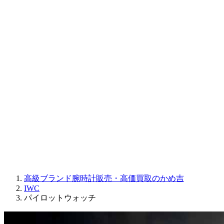
CORUM
CHRONOSWISS
BALL WATCH
Sinn
ROGER DUBUIS
Montblanc
FREDERIQUE CONSTANT
MAURICE LACROIX
ULYSSE NARDIN
JAQUET DROZ
GRAHAM
PARMIGIANI FLEURIER
OTHER BRANDS
JEWELRY
高級ブランド腕時計販売・高価買取のかめ吉
IWC
パイロットウォッチ