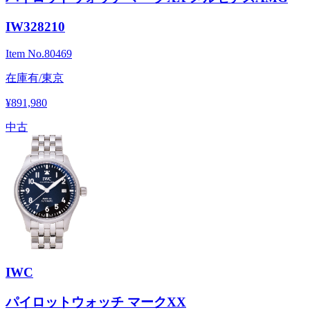
IW328210
Item No.
80469
在庫有/東京
¥891,980
中古
IWC
パイロットウォッチ マークXX