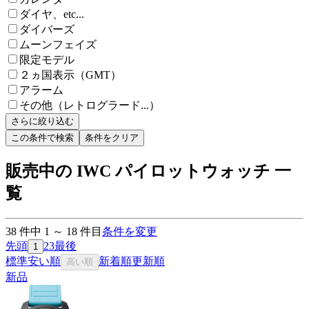
ダイヤ、etc...
ダイバーズ
ムーンフェイズ
限定モデル
２ヵ国表示（GMT）
アラーム
その他（レトログラード...）
さらに絞り込む
この条件で検索
条件をクリア
販売中の IWC パイロットウォッチ 一
覧
38
件中
1
～
18
件目
条件を変更
先頭
2
3
最後
1
標準
安い順
新着順
更新順
高い順
新品