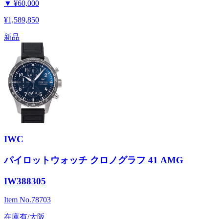
▼
¥60,000
¥1,589,850
新品
IWC
パイロットウォッチ クロノグラフ 41 AMG
IW388305
Item No.
78703
在庫有/大阪