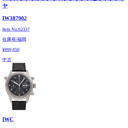
ヤ
IW387902
Item No.
62337
在庫有/福岡
¥899,850
中古
IWC