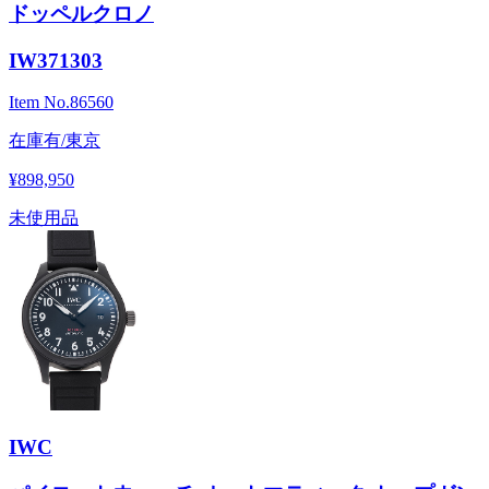
ドッペルクロノ
IW371303
Item No.
86560
在庫有/東京
¥898,950
未使用品
IWC