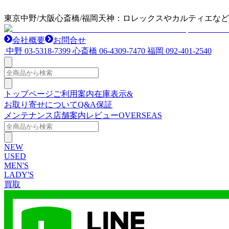
東京中野/大阪心斎橋/福岡天神：ロレックスやカルティエな
会社概要
お問合せ
中野
03-5318-7399
心斎橋
06-4309-7470
福岡
092-401-2540
トップページ
ご利用案内
在庫表示&
お取り寄せについて
Q&A
保証
メンテナンス
店舗案内
レビュー
OVERSEAS
NEW
USED
MEN'S
LADY'S
買取