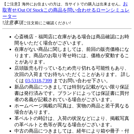
お
【ご注意】海外にお住まいの方は、当サイトでの購入は出来ません。
取寄せ/Out Of Stock
この商品を問い合わせる
ローンシミュレ
ーター
!
注意事項
ご注文前にご確認ください!
心斎橋店・福岡店に在庫がある場合は商品確認にお時
間をいただく場合がございます。
在庫がない商品に関しましては、前回の販売価格にな
ります。商品のお取り寄せ時には、価格が変動するこ
とがあります。
店頭販売も行っているため売り切れる可能性もあり、
次回の入荷までお待ちいただくことがあります。 詳し
くは
03-5318-7399
までお問い合わせ下さい。
新品の商品につきましては特別な記載がない限り保証
書は発行済みです。ブランドによっては保証書に買付
者の名義が記載されている場合がございます。
ホームページ掲載の写真は、実物の商品と若干異なる
場合があります。
革ベルトの時計は、入荷の状況などにより、掲載写真
の革ベルトと色等が異なる場合がございます。
中古の商品につきましては、経年により箱や冊子・付