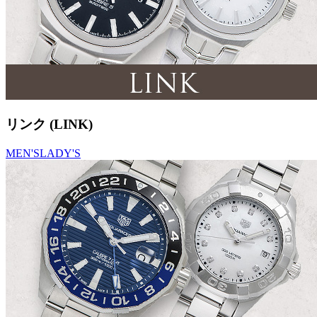
リンク (LINK)
MEN'S
LADY'S