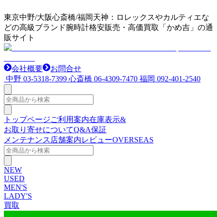
東京中野/大阪心斎橋/福岡天神：ロレックスやカルティエな
どの高級ブランド腕時計格安販売・高価買取「かめ吉」の通
販サイト
会社概要
お問合せ
中野
03-5318-7399
心斎橋
06-4309-7470
福岡
092-401-2540
トップページ
ご利用案内
在庫表示&
お取り寄せについて
Q&A
保証
メンテナンス
店舗案内
レビュー
OVERSEAS
NEW
USED
MEN'S
LADY'S
買取