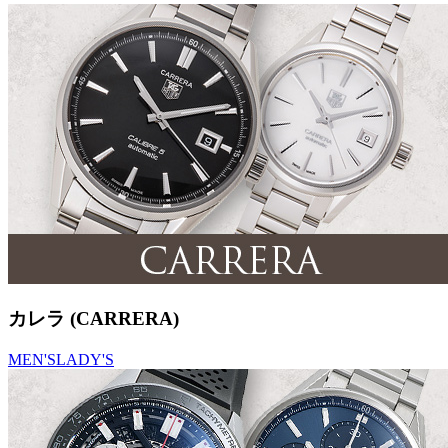
カレラ (CARRERA)
MEN'S
LADY'S