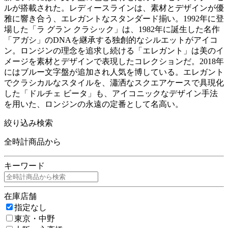
ルが搭載された。レディースラインは、素材とデザインが優
雅に響き合う、エレガントなスタンダード揃い。1992年に登
場した「ラ グラン クラシック」は、1982年に誕生した名作
「アガシ」のDNAを継承する独創的なシルエットがアイコ
ン。ロンジンの理念を追求し続ける「エレガント」は美のイ
メージを素材とデザインで表現したコレクションだ。2018年
にはブルー文字盤が追加され人気を博している。エレガント
でクラシカルなスタイルを、瀟洒なスクエアケースで具現化
した「ドルチェ ビータ」も、アイコニックなデザイン手法
を用いた、ロンジンの永遠の定番として名高い。
絞り込み検索
全時計商品から
キーワード
在庫店舗
指定なし
東京・中野