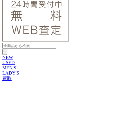
NEW
USED
MEN'S
LADY'S
買取
ROLEX
ブランドから探す
ブランドから探す
TUDOR
OMEGA
CARTIER
PATEK PHILIPPE
AUDEMARS PIGUET
A.LANGE&SOHNE
GLASHUTTE ORIGINAL