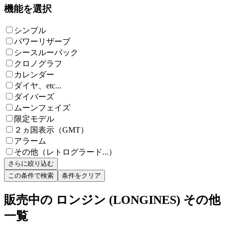
機能を選択
シンプル
パワーリザーブ
シースルーバック
クロノグラフ
カレンダー
ダイヤ、etc...
ダイバーズ
ムーンフェイズ
限定モデル
２ヵ国表示（GMT）
アラーム
その他（レトログラード...）
さらに絞り込む
この条件で検索
条件をクリア
販売中の ロンジン (LONGINES) その他
一覧