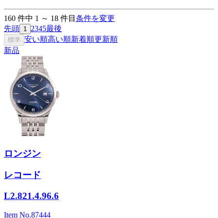
160
件中
1
～
18
件目
条件を変更
先頭
2
3
4
5
最後
1
安い順
高い順
新着順
更新順
標準
新品
ロンジン
レコード
L2.821.4.96.6
Item No.
87444