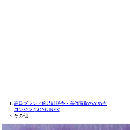
CORUM
CHRONOSWISS
BALL WATCH
Sinn
ROGER DUBUIS
Montblanc
FREDERIQUE CONSTANT
MAURICE LACROIX
ULYSSE NARDIN
JAQUET DROZ
GRAHAM
PARMIGIANI FLEURIER
OTHER BRANDS
JEWELRY
高級ブランド腕時計販売・高価買取のかめ吉
ロンジン (LONGINES)
その他