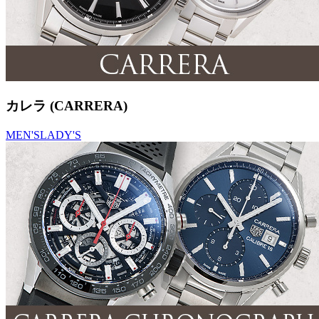
カレラ (CARRERA)
MEN'S
LADY'S