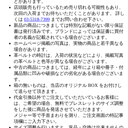
とがあります。
店頭販売も行っているため売り切れる可能性もあり、
次回の入荷までお待ちいただくことがあります。 詳し
くは
03-5318-7399
までお問い合わせ下さい。
新品の商品につきましては特別な記載がない限り保証
書は発行済みです。ブランドによっては保証書に買付
者の名義が記載されている場合がございます。
ホームページ掲載の写真は、実物の商品と若干異なる
場合があります。
革ベルトの時計は、入荷の状況などにより、掲載写真
の革ベルトと色等が異なる場合がございます。
中古の商品につきましては、経年により箱や冊子・付
属品類に凹みや破損などの劣化がある場合がございま
す。
箱の無いものは、当店のオリジナル BOX をお付けし
て送らせて頂きます。
代金引換以外でご注文していただいているお客様に
は、ご希望の場合、無料でブレスレットのサイズ調整
をした後に商品を発送させていただきます。
メジャー等で手首まわりを測り、ご注文画面の特記事
項欄にご入力下さい。
サイズ調整を行いますと、返品・交換は出来ませんの