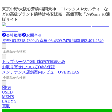
東京中野/大阪心斎橋/福岡天神：ロレックスやカルティエな
どの高級ブランド腕時計格安販売・高価買取「かめ吉」の通
販サイト
会社概要
お問合せ
中野
03-5318-7399
心斎橋
06-4309-7470
福岡
092-401-2540
トップページ
ご利用案内
在庫表示&
お取り寄せについて
Q&A
保証
メンテナンス
店舗案内
レビュー
OVERSEAS
NEW
USED
MEN'S
LADY'S
買取