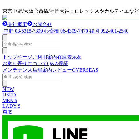
東京中野/大阪心斎橋/福岡天神：ロレックスやカルティエな
会社概要
お問合せ
中野
03-5318-7399
心斎橋
06-4309-7470
福岡
092-401-2540
トップページ
ご利用案内
在庫表示&
お取り寄せについて
Q&A
保証
メンテナンス
店舗案内
レビュー
OVERSEAS
NEW
USED
MEN'S
LADY'S
買取