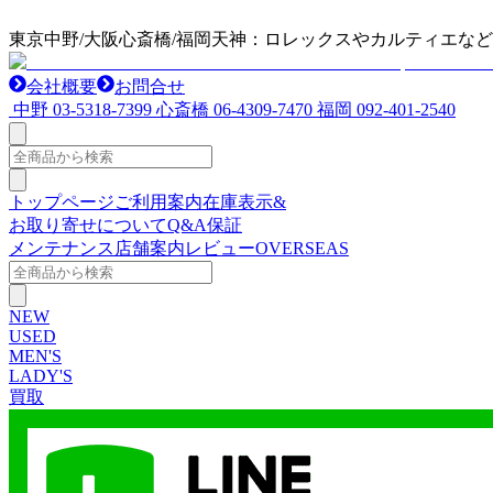
東京中野/大阪心斎橋/福岡天神：ロレックスやカルティエな
会社概要
お問合せ
中野
03-5318-7399
心斎橋
06-4309-7470
福岡
092-401-2540
トップページ
ご利用案内
在庫表示&
お取り寄せについて
Q&A
保証
メンテナンス
店舗案内
レビュー
OVERSEAS
NEW
USED
MEN'S
LADY'S
買取