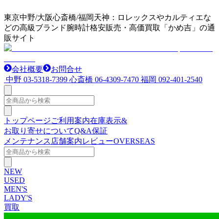
東京中野/大阪心斎橋/福岡天神：ロレックスやカルティエな
どの高級ブランド腕時計格安販売・高価買取「かめ吉」の通
販サイト
会社概要
お問合せ
中野
03-5318-7399
心斎橋
06-4309-7470
福岡
092-401-2540
トップページ
ご利用案内
在庫表示&
お取り寄せについて
Q&A
保証
メンテナンス
店舗案内
レビュー
OVERSEAS
NEW
USED
MEN'S
LADY'S
買取