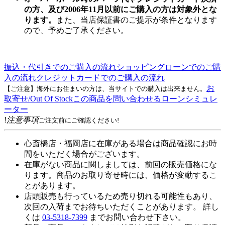
の方、及び2006年11月以前にご購入の方は対象外とな
ります。
また、当店保証書のご提示が条件となります
ので、予めご了承ください。
振込・代引きでのご購入の流れ
ショッピングローンでのご購
入の流れ
クレジットカードでのご購入の流れ
お
【ご注意】海外にお住まいの方は、当サイトでの購入は出来ません。
取寄せ/Out Of Stock
この商品を問い合わせる
ローンシミュレ
ーター
!
注意事項
ご注文前にご確認ください!
心斎橋店・福岡店に在庫がある場合は商品確認にお時
間をいただく場合がございます。
在庫がない商品に関しましては、前回の販売価格にな
ります。商品のお取り寄せ時には、価格が変動するこ
とがあります。
店頭販売も行っているため売り切れる可能性もあり、
次回の入荷までお待ちいただくことがあります。 詳し
くは
03-5318-7399
までお問い合わせ下さい。