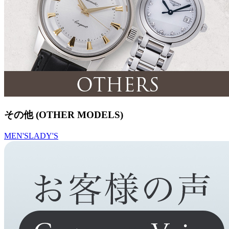
その他 (OTHER MODELS)
MEN'S
LADY'S