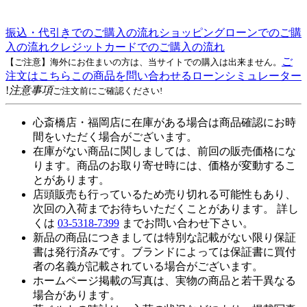
振込・代引きでのご購入の流れ
ショッピングローンでのご購
入の流れ
クレジットカードでのご購入の流れ
ご
【ご注意】海外にお住まいの方は、当サイトでの購入は出来ません。
注文はこちら
この商品を問い合わせる
ローンシミュレーター
!
注意事項
ご注文前にご確認ください!
心斎橋店・福岡店に在庫がある場合は商品確認にお時
間をいただく場合がございます。
在庫がない商品に関しましては、前回の販売価格にな
ります。商品のお取り寄せ時には、価格が変動するこ
とがあります。
店頭販売も行っているため売り切れる可能性もあり、
次回の入荷までお待ちいただくことがあります。 詳し
くは
03-5318-7399
までお問い合わせ下さい。
新品の商品につきましては特別な記載がない限り保証
書は発行済みです。ブランドによっては保証書に買付
者の名義が記載されている場合がございます。
ホームページ掲載の写真は、実物の商品と若干異なる
場合があります。