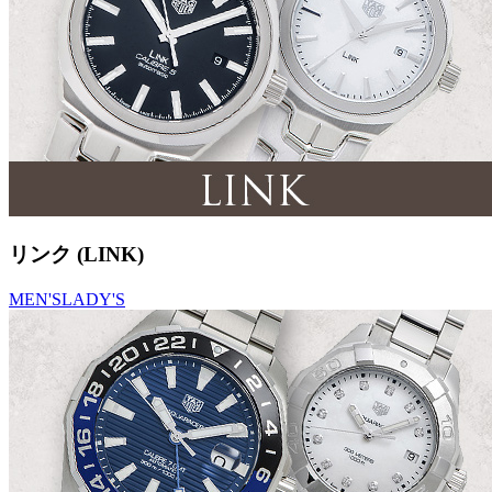
リンク (LINK)
MEN'S
LADY'S