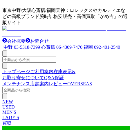
東京中野/大阪心斎橋/福岡天神：ロレックスやカルティエな
どの高級ブランド腕時計格安販売・高価買取「かめ吉」の通
販サイト
会社概要
お問合せ
中野
03-5318-7399
心斎橋
06-4309-7470
福岡
092-401-2540
トップページ
ご利用案内
在庫表示&
お取り寄せについて
Q&A
保証
メンテナンス
店舗案内
レビュー
OVERSEAS
NEW
USED
MEN'S
LADY'S
買取