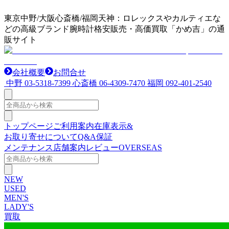
東京中野/大阪心斎橋/福岡天神：ロレックスやカルティエな
どの高級ブランド腕時計格安販売・高価買取「かめ吉」の通
販サイト
会社概要
お問合せ
中野
03-5318-7399
心斎橋
06-4309-7470
福岡
092-401-2540
トップページ
ご利用案内
在庫表示&
お取り寄せについて
Q&A
保証
メンテナンス
店舗案内
レビュー
OVERSEAS
NEW
USED
MEN'S
LADY'S
買取