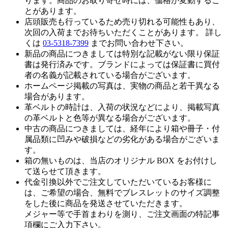
ります。商品のお取り寄せ時には、価格が変動するこ
とがあります。
店頭販売も行っているため売り切れる可能性もあり、
次回の入荷までお待ちいただくことがあります。 詳し
くは
03-5318-7399
までお問い合わせ下さい。
新品の商品につきましては特別な記載がない限り保証
書は発行済みです。ブランドによっては保証書に買付
者の名義が記載されている場合がございます。
ホームページ掲載の写真は、実物の商品と若干異なる
場合があります。
革ベルトの時計は、入荷の状況などにより、掲載写真
の革ベルトと色等が異なる場合がございます。
中古の商品につきましては、経年により箱や冊子・付
属品類に凹みや破損などの劣化がある場合がございま
す。
箱の無いものは、当店のオリジナル BOX をお付けし
て送らせて頂きます。
代金引換以外でご注文していただいているお客様に
は、ご希望の場合、無料でブレスレットのサイズ調整
をした後に商品を発送させていただきます。
メジャー等で手首まわりを測り、ご注文画面の特記事
項欄にご入力下さい。