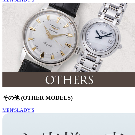
その他 (OTHER MODELS)
MEN'S
LADY'S