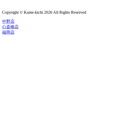
Copyright © Kame-kichi 2026 All Rights Reserved
中野店
心斎橋店
福岡店
トップページ
ブランド一覧
ROLEX
ご利用案内
TUDOR
中古品のススメ
OMEGA
在庫表示&お取り寄せについて
CARTIER
Q&A
PATEK PHILIPPE
保証・メンテナンス
AUDEMARS PIGUET
A.LANGE&SOHNE
店舗案内
GLASHUTTE ORIGINAL
中野本店
VACHERON CONSTANTIN
心斎橋店
BREGUET
福岡店
JAEGER-LECOULTRE
レビュー
SEIKO
TAG Heuer
FOR OVERSEAS