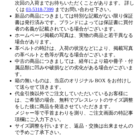
次回の入荷までお待ちいただくことがあります。 詳し
くは
03-5318-7399
までお問い合わせ下さい。
新品の商品につきましては特別な記載がない限り保証
書は発行済みです。ブランドによっては保証書に買付
者の名義が記載されている場合がございます。
ホームページ掲載の写真は、実物の商品と若干異なる
場合があります。
革ベルトの時計は、入荷の状況などにより、掲載写真
の革ベルトと色等が異なる場合がございます。
中古の商品につきましては、経年により箱や冊子・付
属品類に凹みや破損などの劣化がある場合がございま
す。
箱の無いものは、当店のオリジナル BOX をお付けし
て送らせて頂きます。
代金引換以外でご注文していただいているお客様に
は、ご希望の場合、無料でブレスレットのサイズ調整
をした後に商品を発送させていただきます。
メジャー等で手首まわりを測り、ご注文画面の特記事
項欄にご入力下さい。
サイズ調整を行いますと、返品・交換は出来ませんの
で予めご了承下さい。