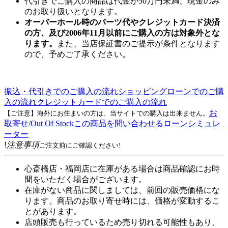
代引きでご購入の商品は代金が50万円未満、現金のみ
のお取り扱いとなります。
オーバーホール時のパーツ代やクレジットカード決済
の方、及び2006年11月以前にご購入の方は対象外とな
ります。
また、当店保証書のご提示が条件となります
ので、予めご了承ください。
振込・代引きでのご購入の流れ
ショッピングローンでのご購
入の流れ
クレジットカードでのご購入の流れ
お
【ご注意】海外にお住まいの方は、当サイトでの購入は出来ません。
取寄せ/Out Of Stock
この商品を問い合わせる
ローンシミュレ
ーター
!
注意事項
ご注文前にご確認ください!
心斎橋店・福岡店に在庫がある場合は商品確認にお時
間をいただく場合がございます。
在庫がない商品に関しましては、前回の販売価格にな
ります。商品のお取り寄せ時には、価格が変動するこ
とがあります。
店頭販売も行っているため売り切れる可能性もあり、