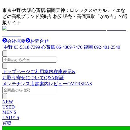
東京中野/大阪心斎橋/福岡天神：ロレックスやカルティエな
どの高級ブランド腕時計格安販売・高価買取「かめ吉」の通
販サイト
会社概要
お問合せ
中野
03-5318-7399
心斎橋
06-4309-7470
福岡
092-401-2540
トップページ
ご利用案内
在庫表示&
お取り寄せについて
Q&A
保証
メンテナンス
店舗案内
レビュー
OVERSEAS
NEW
USED
MEN'S
LADY'S
買取