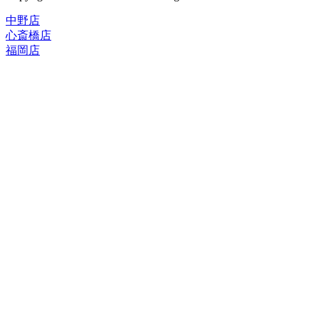
中野店
心斎橋店
福岡店
トップページ
ブランド一覧
ROLEX
ご利用案内
TUDOR
中古品のススメ
OMEGA
在庫表示&お取り寄せについて
CARTIER
Q&A
PATEK PHILIPPE
保証・メンテナンス
AUDEMARS PIGUET
A.LANGE&SOHNE
店舗案内
GLASHUTTE ORIGINAL
中野本店
VACHERON CONSTANTIN
心斎橋店
BREGUET
福岡店
JAEGER-LECOULTRE
レビュー
SEIKO
TAG Heuer
FOR OVERSEAS
IWC
会社概要
BREITLING
お問い合わせ
PANERAI