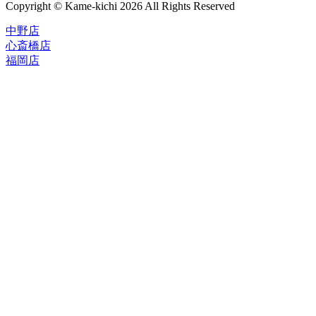
Copyright © Kame-kichi 2026 All Rights Reserved
中野店
心斎橋店
福岡店
トップページ
ブランド一覧
ROLEX
ご利用案内
TUDOR
中古品のススメ
OMEGA
在庫表示&お取り寄せについて
CARTIER
Q&A
PATEK PHILIPPE
保証・メンテナンス
AUDEMARS PIGUET
A.LANGE&SOHNE
店舗案内
GLASHUTTE ORIGINAL
中野本店
VACHERON CONSTANTIN
心斎橋店
BREGUET
福岡店
JAEGER-LECOULTRE
レビュー
SEIKO
TAG Heuer
FOR OVERSEAS
IWC
会社概要
BREITLING