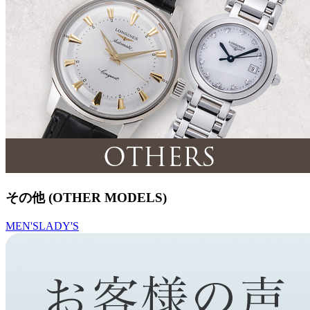
その他 (OTHER MODELS)
MEN'S
LADY'S