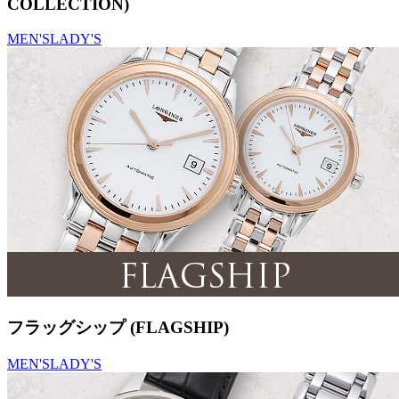
COLLECTION)
MEN'S
LADY'S
フラッグシップ (FLAGSHIP)
MEN'S
LADY'S