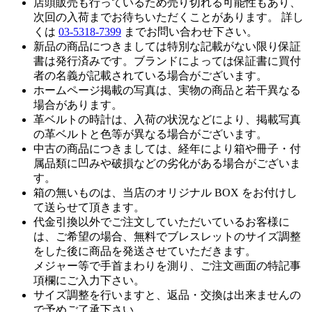
店頭販売も行っているため売り切れる可能性もあり、
次回の入荷までお待ちいただくことがあります。 詳し
くは
03-5318-7399
までお問い合わせ下さい。
新品の商品につきましては特別な記載がない限り保証
書は発行済みです。ブランドによっては保証書に買付
者の名義が記載されている場合がございます。
ホームページ掲載の写真は、実物の商品と若干異なる
場合があります。
革ベルトの時計は、入荷の状況などにより、掲載写真
の革ベルトと色等が異なる場合がございます。
中古の商品につきましては、経年により箱や冊子・付
属品類に凹みや破損などの劣化がある場合がございま
す。
箱の無いものは、当店のオリジナル BOX をお付けし
て送らせて頂きます。
代金引換以外でご注文していただいているお客様に
は、ご希望の場合、無料でブレスレットのサイズ調整
をした後に商品を発送させていただきます。
メジャー等で手首まわりを測り、ご注文画面の特記事
項欄にご入力下さい。
サイズ調整を行いますと、返品・交換は出来ませんの
で予めご了承下さい。