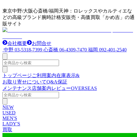
東京中野/大阪心斎橋/福岡天神：ロレックスやカルティエな
どの高級ブランド腕時計格安販売・高価買取「かめ吉」の通
販サイト
会社概要
お問合せ
中野
03-5318-7399
心斎橋
06-4309-7470
福岡
092-401-2540
トップページ
ご利用案内
在庫表示&
お取り寄せについて
Q&A
保証
メンテナンス
店舗案内
レビュー
OVERSEAS
NEW
USED
MEN'S
LADY'S
買取