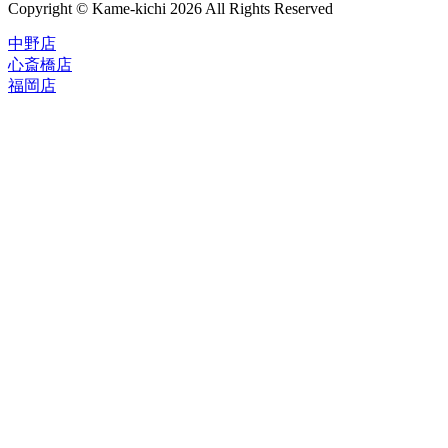
Copyright © Kame-kichi 2026 All Rights Reserved
中野店
心斎橋店
福岡店
トップページ
ブランド一覧
ROLEX
ご利用案内
TUDOR
中古品のススメ
OMEGA
在庫表示&お取り寄せについて
CARTIER
Q&A
PATEK PHILIPPE
保証・メンテナンス
AUDEMARS PIGUET
A.LANGE&SOHNE
店舗案内
GLASHUTTE ORIGINAL
中野本店
VACHERON CONSTANTIN
心斎橋店
BREGUET
福岡店
JAEGER-LECOULTRE
レビュー
SEIKO
TAG Heuer
FOR OVERSEAS
IWC
会社概要
BREITLING