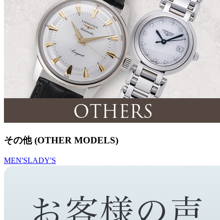
その他 (OTHER MODELS)
MEN'S
LADY'S