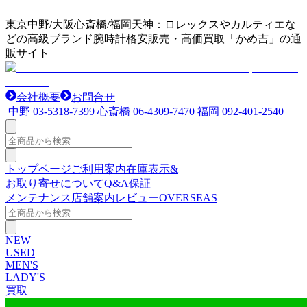
東京中野/大阪心斎橋/福岡天神：ロレックスやカルティエな
どの高級ブランド腕時計格安販売・高価買取「かめ吉」の通
販サイト
会社概要
お問合せ
中野
03-5318-7399
心斎橋
06-4309-7470
福岡
092-401-2540
トップページ
ご利用案内
在庫表示&
お取り寄せについて
Q&A
保証
メンテナンス
店舗案内
レビュー
OVERSEAS
NEW
USED
MEN'S
LADY'S
買取