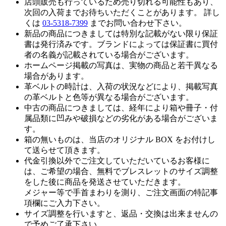
店頭販売も行っているため売り切れる可能性もあり、
次回の入荷までお待ちいただくことがあります。 詳し
くは
03-5318-7399
までお問い合わせ下さい。
新品の商品につきましては特別な記載がない限り保証
書は発行済みです。ブランドによっては保証書に買付
者の名義が記載されている場合がございます。
ホームページ掲載の写真は、実物の商品と若干異なる
場合があります。
革ベルトの時計は、入荷の状況などにより、掲載写真
の革ベルトと色等が異なる場合がございます。
中古の商品につきましては、経年により箱や冊子・付
属品類に凹みや破損などの劣化がある場合がございま
す。
箱の無いものは、当店のオリジナル BOX をお付けし
て送らせて頂きます。
代金引換以外でご注文していただいているお客様に
は、ご希望の場合、無料でブレスレットのサイズ調整
をした後に商品を発送させていただきます。
メジャー等で手首まわりを測り、ご注文画面の特記事
項欄にご入力下さい。
サイズ調整を行いますと、返品・交換は出来ませんの
で予めご了承下さい。