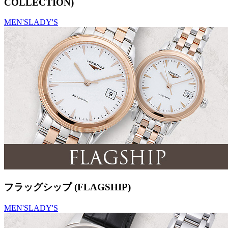
COLLECTION)
MEN'S
LADY'S
フラッグシップ (FLAGSHIP)
MEN'S
LADY'S