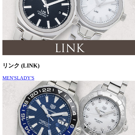
リンク (LINK)
MEN'S
LADY'S