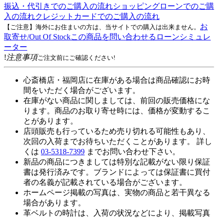
振込・代引きでのご購入の流れ
ショッピングローンでのご購
入の流れ
クレジットカードでのご購入の流れ
お
【ご注意】海外にお住まいの方は、当サイトでの購入は出来ません。
取寄せ/Out Of Stock
この商品を問い合わせる
ローンシミュレ
ーター
!
注意事項
ご注文前にご確認ください!
心斎橋店・福岡店に在庫がある場合は商品確認にお時
間をいただく場合がございます。
在庫がない商品に関しましては、前回の販売価格にな
ります。商品のお取り寄せ時には、価格が変動するこ
とがあります。
店頭販売も行っているため売り切れる可能性もあり、
次回の入荷までお待ちいただくことがあります。 詳し
くは
03-5318-7399
までお問い合わせ下さい。
新品の商品につきましては特別な記載がない限り保証
書は発行済みです。ブランドによっては保証書に買付
者の名義が記載されている場合がございます。
ホームページ掲載の写真は、実物の商品と若干異なる
場合があります。
革ベルトの時計は、入荷の状況などにより、掲載写真