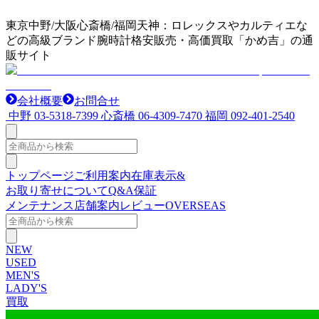
東京中野/大阪心斎橋/福岡天神：ロレックスやカルティエな
どの高級ブランド腕時計格安販売・高価買取「かめ吉」の通
販サイト
会社概要
お問合せ
中野
03-5318-7399
心斎橋
06-4309-7470
福岡
092-401-2540
トップページ
ご利用案内
在庫表示&
お取り寄せについて
Q&A
保証
メンテナンス
店舗案内
レビュー
OVERSEAS
NEW
USED
MEN'S
LADY'S
買取