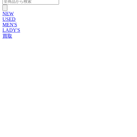
NEW
USED
MEN'S
LADY'S
買取
ROLEX
ブランドから探す
ブランドから探す
TUDOR
OMEGA
CARTIER
PATEK PHILIPPE
AUDEMARS PIGUET
A.LANGE&SOHNE
GLASHUTTE ORIGINAL
VACHERON CONSTANTIN
BREGUET
JAEGER-LECOULTRE
SEIKO
TAG Heuer
IWC
BREITLING
PANERAI
FRANCK MULLER