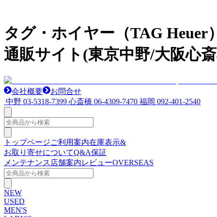
タグ・ホイヤー（TAG He
通販サイト(東京中野/大阪心斎
会社概要
お問合せ
中野
03-5318-7399
心斎橋
06-4309-7470
福岡
092-401-2540
トップページ
ご利用案内
在庫表示&
お取り寄せについて
Q&A
保証
メンテナンス
店舗案内
レビュー
OVERSEAS
NEW
USED
MEN'S