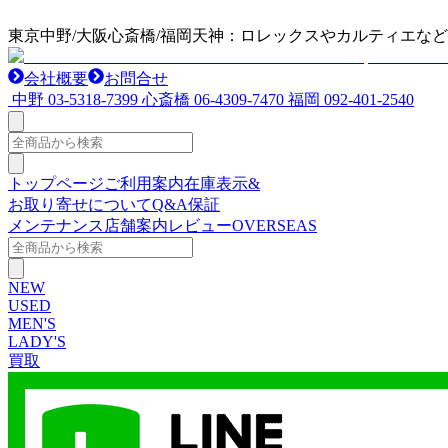
東京中野/大阪心斎橋/福岡天神：ロレックスやカルティエな
会社概要
お問合せ
中野
03-5318-7399
心斎橋
06-4309-7470
福岡
092-401-2540
トップページ
ご利用案内
在庫表示&
お取り寄せについて
Q&A
保証
メンテナンス
店舗案内
レビュー
OVERSEAS
NEW
USED
MEN'S
LADY'S
買取