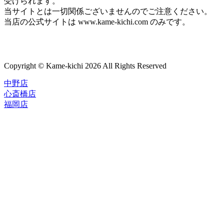
受けられます。
当サイトとは一切関係ございませんのでご注意ください。
当店の公式サイトは www.kame-kichi.com のみです。
Copyright © Kame-kichi 2026 All Rights Reserved
中野店
心斎橋店
福岡店
トップページ
ブランド一覧
ROLEX
ご利用案内
TUDOR
中古品のススメ
OMEGA
在庫表示&お取り寄せについて
CARTIER
Q&A
PATEK PHILIPPE
保証・メンテナンス
AUDEMARS PIGUET
A.LANGE&SOHNE
店舗案内
GLASHUTTE ORIGINAL
中野本店