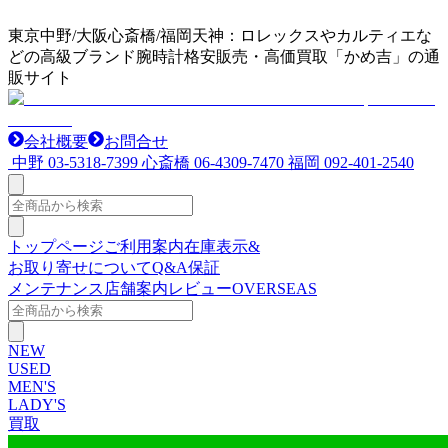
東京中野/大阪心斎橋/福岡天神：ロレックスやカルティエな
どの高級ブランド腕時計格安販売・高価買取「かめ吉」の通
販サイト
会社概要
お問合せ
中野
03-5318-7399
心斎橋
06-4309-7470
福岡
092-401-2540
トップページ
ご利用案内
在庫表示&
お取り寄せについて
Q&A
保証
メンテナンス
店舗案内
レビュー
OVERSEAS
NEW
USED
MEN'S
LADY'S
買取