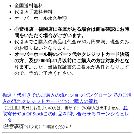
全国送料無料
代引き手数料無料
オーバーホール永久半額
心斎橋店・福岡店に在庫がある場合は商品確認にお時
間をいただく場合がございます。
代引きでご購入の商品は代金が50万円未満、現金のみ
のお取り扱いとなります。
オーバーホール時のパーツ代やクレジットカード決済
の方、及び2006年11月以前にご購入の方は対象外とな
ります。
また、当店保証書のご提示が条件となります
ので、予めご了承ください。
振込・代引きでのご購入の流れ
ショッピングローンでのご購
入の流れ
クレジットカードでのご購入の流れ
お
【ご注意】海外にお住まいの方は、当サイトでの購入は出来ません。
取寄せ/Out Of Stock
この商品を問い合わせる
ローンシミュレ
ーター
!
注意事項
ご注文前にご確認ください!