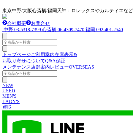
東京中野/大阪心斎橋/福岡天神：ロレックスやカルティエな
会社概要
お問合せ
中野
03-5318-7399
心斎橋
06-4309-7470
福岡
092-401-2540
トップページ
ご利用案内
在庫表示&
お取り寄せについて
Q&A
保証
メンテナンス
店舗案内
レビュー
OVERSEAS
NEW
USED
MEN'S
LADY'S
買取