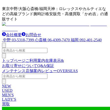
東京中野/大阪心斎橋/福岡天神：ロレックスやカルティエな
どの高級ブランド腕時計格安販売・高価買取「かめ吉」の通
販サイト
会社概要
お問合せ
中野
03-5318-7399
心斎橋
06-4309-7470
福岡
092-401-2540
トップページ
ご利用案内
在庫表示&
お取り寄せについて
Q&A
保証
メンテナンス
店舗案内
レビュー
OVERSEAS
NEW
USED
MEN'S
LADY'S
買取