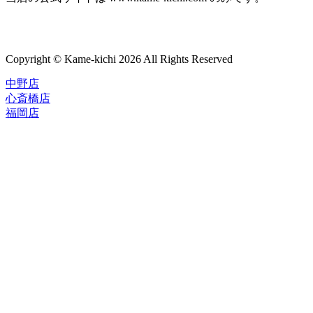
Copyright © Kame-kichi 2026 All Rights Reserved
中野店
心斎橋店
福岡店
トップページ
ブランド一覧
ROLEX
ご利用案内
TUDOR
中古品のススメ
OMEGA
在庫表示&お取り寄せについて
CARTIER
Q&A
PATEK PHILIPPE
保証・メンテナンス
AUDEMARS PIGUET
A.LANGE&SOHNE
店舗案内
GLASHUTTE ORIGINAL
中野本店
VACHERON CONSTANTIN
心斎橋店
BREGUET
福岡店
JAEGER-LECOULTRE