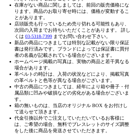
在庫がない商品に関しましては、前回の販売価格にな
ります。商品のお取り寄せ時には、価格が変動するこ
とがあります。
店頭販売も行っているため売り切れる可能性もあり、
次回の入荷までお待ちいただくことがあります。 詳し
くは
03-5318-7399
までお問い合わせ下さい。
新品の商品につきましては特別な記載がない限り保証
書は発行済みです。ブランドによっては保証書に買付
者の名義が記載されている場合がございます。
ホームページ掲載の写真は、実物の商品と若干異なる
場合があります。
革ベルトの時計は、入荷の状況などにより、掲載写真
の革ベルトと色等が異なる場合がございます。
中古の商品につきましては、経年により箱や冊子・付
属品類に凹みや破損などの劣化がある場合がございま
す。
箱の無いものは、当店のオリジナル BOX をお付けし
て送らせて頂きます。
代金引換以外でご注文していただいているお客様に
は、ご希望の場合、無料でブレスレットのサイズ調整
をした後に商品を発送させていただきます。