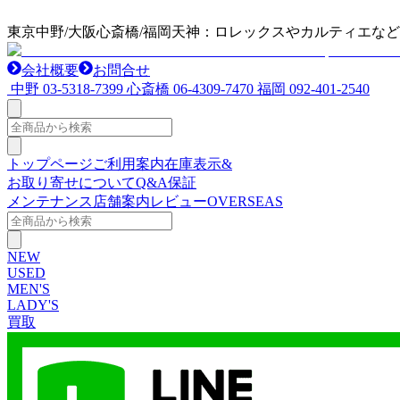
東京中野/大阪心斎橋/福岡天神：ロレックスやカルティエな
会社概要
お問合せ
中野
03-5318-7399
心斎橋
06-4309-7470
福岡
092-401-2540
トップページ
ご利用案内
在庫表示&
お取り寄せについて
Q&A
保証
メンテナンス
店舗案内
レビュー
OVERSEAS
NEW
USED
MEN'S
LADY'S
買取