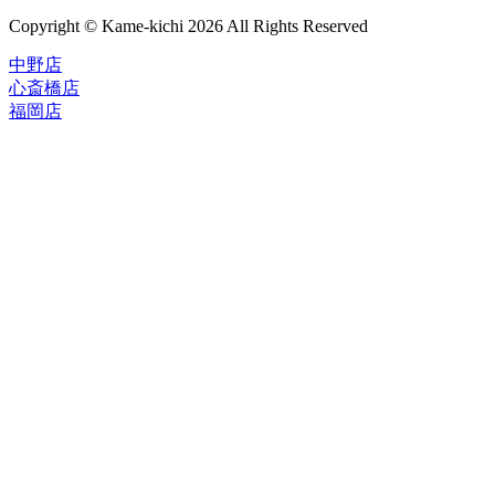
Copyright © Kame-kichi 2026 All Rights Reserved
中野店
心斎橋店
福岡店
トップページ
ブランド一覧
ROLEX
ご利用案内
TUDOR
中古品のススメ
OMEGA
在庫表示&お取り寄せについて
CARTIER
Q&A
PATEK PHILIPPE
保証・メンテナンス
AUDEMARS PIGUET
A.LANGE&SOHNE
店舗案内
GLASHUTTE ORIGINAL
中野本店
VACHERON CONSTANTIN
心斎橋店
BREGUET
福岡店
JAEGER-LECOULTRE
レビュー
SEIKO
TAG Heuer
FOR OVERSEAS
IWC
会社概要