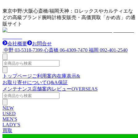
東京中野/大阪心斎橋/福岡天神：ロレックスやカルティエな
どの高級ブランド腕時計格安販売・高価買取「かめ吉」の通
販サイト
会社概要
お問合せ
中野
03-5318-7399
心斎橋
06-4309-7470
福岡
092-401-2540
トップページ
ご利用案内
在庫表示&
お取り寄せについて
Q&A
保証
メンテナンス
店舗案内
レビュー
OVERSEAS
NEW
USED
MEN'S
LADY'S
買取