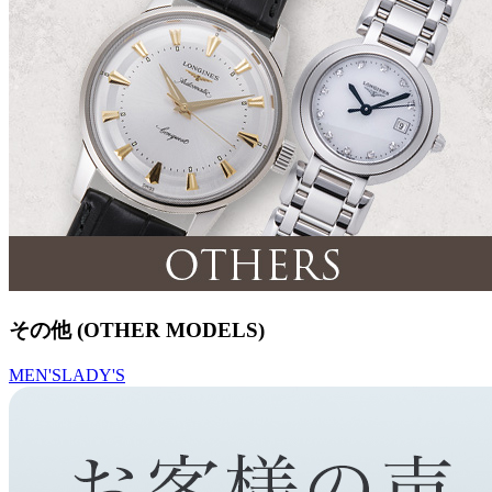
その他 (OTHER MODELS)
MEN'S
LADY'S