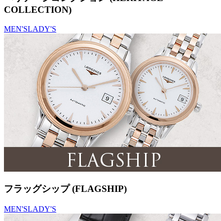
COLLECTION)
MEN'S
LADY'S
フラッグシップ (FLAGSHIP)
MEN'S
LADY'S