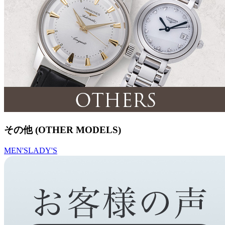
その他 (OTHER MODELS)
MEN'S
LADY'S