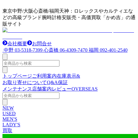
東京中野/大阪心斎橋/福岡天神：ロレックスやカルティエな
どの高級ブランド腕時計格安販売・高価買取「かめ吉」の通
販サイト
会社概要
お問合せ
中野
03-5318-7399
心斎橋
06-4309-7470
福岡
092-401-2540
トップページ
ご利用案内
在庫表示&
お取り寄せについて
Q&A
保証
メンテナンス
店舗案内
レビュー
OVERSEAS
NEW
USED
MEN'S
LADY'S
買取