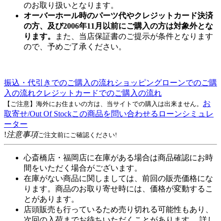
のお取り扱いとなります。
オーバーホール時のパーツ代やクレジットカード決済
の方、及び2006年11月以前にご購入の方は対象外とな
ります。
また、当店保証書のご提示が条件となります
ので、予めご了承ください。
振込・代引きでのご購入の流れ
ショッピングローンでのご購
入の流れ
クレジットカードでのご購入の流れ
お
【ご注意】海外にお住まいの方は、当サイトでの購入は出来ません。
取寄せ/Out Of Stock
この商品を問い合わせる
ローンシミュレ
ーター
!
注意事項
ご注文前にご確認ください!
心斎橋店・福岡店に在庫がある場合は商品確認にお時
間をいただく場合がございます。
在庫がない商品に関しましては、前回の販売価格にな
ります。商品のお取り寄せ時には、価格が変動するこ
とがあります。
店頭販売も行っているため売り切れる可能性もあり、
次回の入荷までお待ちいただくことがあります。 詳し