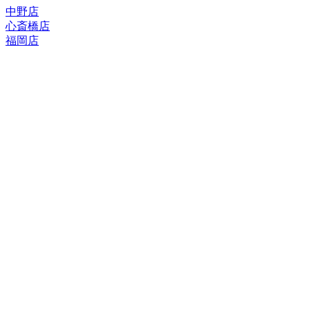
中野店
心斎橋店
福岡店
トップページ
ブランド一覧
ROLEX
ご利用案内
TUDOR
中古品のススメ
OMEGA
在庫表示&お取り寄せについて
CARTIER
Q&A
PATEK PHILIPPE
保証・メンテナンス
AUDEMARS PIGUET
A.LANGE&SOHNE
店舗案内
GLASHUTTE ORIGINAL
中野本店
VACHERON CONSTANTIN
心斎橋店
BREGUET
福岡店
JAEGER-LECOULTRE
レビュー
SEIKO
TAG Heuer
FOR OVERSEAS
IWC
会社概要
BREITLING
お問い合わせ
PANERAI
サイトマップ
FRANCK MULLER