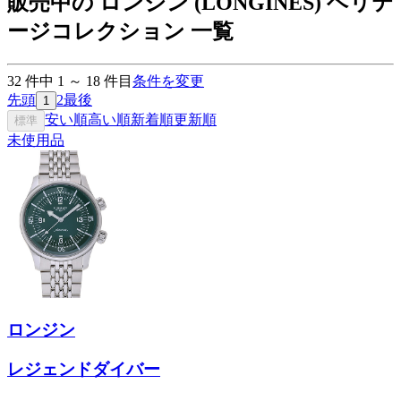
販売中の ロンジン (LONGINES) ヘリテ
ージコレクション 一覧
32
件中
1
～
18
件目
条件を変更
先頭
2
最後
1
安い順
高い順
新着順
更新順
標準
未使用品
ロンジン
レジェンドダイバー