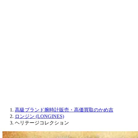
CORUM
CHRONOSWISS
BALL WATCH
Sinn
ROGER DUBUIS
Montblanc
FREDERIQUE CONSTANT
MAURICE LACROIX
ULYSSE NARDIN
JAQUET DROZ
GRAHAM
PARMIGIANI FLEURIER
OTHER BRANDS
JEWELRY
高級ブランド腕時計販売・高価買取のかめ吉
ロンジン (LONGINES)
ヘリテージコレクション