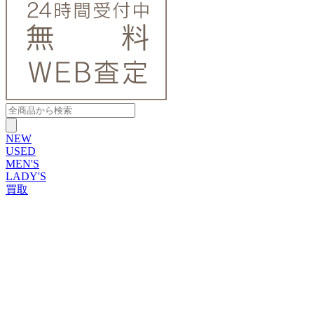
NEW
USED
MEN'S
LADY'S
買取
ROLEX
ブランドから探す
ブランドから探す
TUDOR
OMEGA
CARTIER
PATEK PHILIPPE
AUDEMARS PIGUET
A.LANGE&SOHNE
GLASHUTTE ORIGINAL