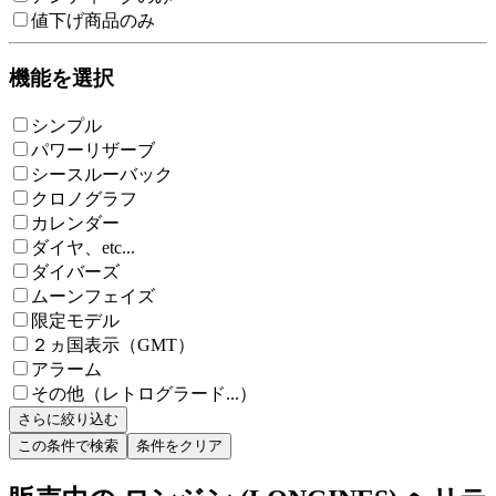
値下げ商品のみ
機能を選択
シンプル
パワーリザーブ
シースルーバック
クロノグラフ
カレンダー
ダイヤ、etc...
ダイバーズ
ムーンフェイズ
限定モデル
２ヵ国表示（GMT）
アラーム
その他（レトログラード...）
さらに絞り込む
この条件で検索
条件をクリア