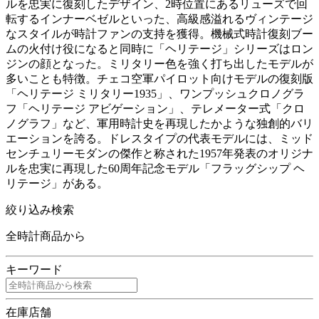
ルを忠実に復刻したデザイン、2時位置にあるリューズで回
転するインナーベゼルといった、高級感溢れるヴィンテージ
なスタイルが時計ファンの支持を獲得。機械式時計復刻ブー
ムの火付け役になると同時に「ヘリテージ」シリーズはロン
ジンの顔となった。ミリタリー色を強く打ち出したモデルが
多いことも特徴。チェコ空軍パイロット向けモデルの復刻版
「ヘリテージ ミリタリー1935」、ワンプッシュクロノグラ
フ「ヘリテージ アビゲーション」、テレメーター式「クロ
ノグラフ」など、軍用時計史を再現したかような独創的バリ
エーションを誇る。ドレスタイプの代表モデルには、ミッド
センチュリーモダンの傑作と称された1957年発表のオリジナ
ルを忠実に再現した60周年記念モデル「フラッグシップ ヘ
リテージ」がある。
絞り込み検索
全時計商品から
キーワード
在庫店舗