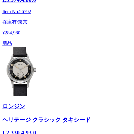
Item No.
56792
在庫有/東京
¥284,980
新品
ロンジン
ヘリテージ クラシック タキシード
L2.330.4.93.0