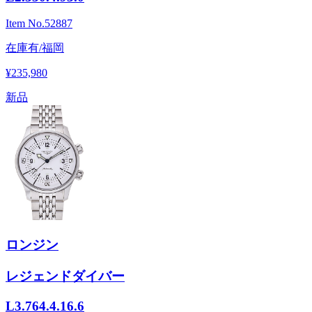
Item No.
52887
在庫有/福岡
¥235,980
新品
ロンジン
レジェンドダイバー
L3.764.4.16.6