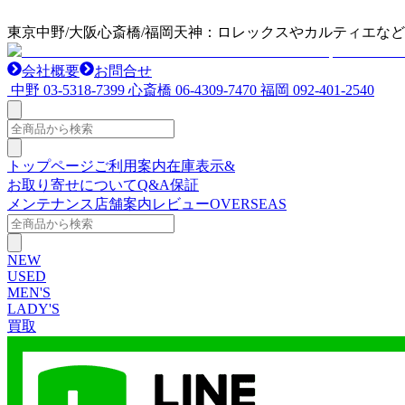
東京中野/大阪心斎橋/福岡天神：ロレックスやカルティエな
会社概要
お問合せ
中野
03-5318-7399
心斎橋
06-4309-7470
福岡
092-401-2540
トップページ
ご利用案内
在庫表示&
お取り寄せについて
Q&A
保証
メンテナンス
店舗案内
レビュー
OVERSEAS
NEW
USED
MEN'S
LADY'S
買取