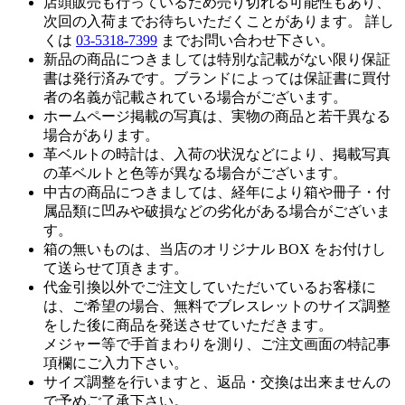
店頭販売も行っているため売り切れる可能性もあり、
次回の入荷までお待ちいただくことがあります。 詳し
くは
03-5318-7399
までお問い合わせ下さい。
新品の商品につきましては特別な記載がない限り保証
書は発行済みです。ブランドによっては保証書に買付
者の名義が記載されている場合がございます。
ホームページ掲載の写真は、実物の商品と若干異なる
場合があります。
革ベルトの時計は、入荷の状況などにより、掲載写真
の革ベルトと色等が異なる場合がございます。
中古の商品につきましては、経年により箱や冊子・付
属品類に凹みや破損などの劣化がある場合がございま
す。
箱の無いものは、当店のオリジナル BOX をお付けし
て送らせて頂きます。
代金引換以外でご注文していただいているお客様に
は、ご希望の場合、無料でブレスレットのサイズ調整
をした後に商品を発送させていただきます。
メジャー等で手首まわりを測り、ご注文画面の特記事
項欄にご入力下さい。
サイズ調整を行いますと、返品・交換は出来ませんの
で予めご了承下さい。