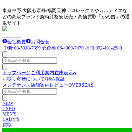
東京中野/大阪心斎橋/福岡天神：ロレックスやカルティエな
どの高級ブランド腕時計格安販売・高価買取「かめ吉」の通
販サイト
会社概要
お問合せ
中野
03-5318-7399
心斎橋
06-4309-7470
福岡
092-401-2540
トップページ
ご利用案内
在庫表示&
お取り寄せについて
Q&A
保証
メンテナンス
店舗案内
レビュー
OVERSEAS
NEW
USED
MEN'S
LADY'S
買取