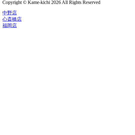
Copyright © Kame-kichi 2026 All Rights Reserved
中野店
心斎橋店
福岡店
トップページ
ブランド一覧
ROLEX
ご利用案内
TUDOR
中古品のススメ
OMEGA
在庫表示&お取り寄せについて
CARTIER
Q&A
PATEK PHILIPPE
保証・メンテナンス
AUDEMARS PIGUET
A.LANGE&SOHNE
店舗案内
GLASHUTTE ORIGINAL
中野本店
VACHERON CONSTANTIN
心斎橋店
BREGUET
福岡店
JAEGER-LECOULTRE
レビュー
SEIKO
TAG Heuer
FOR OVERSEAS
IWC
会社概要
BREITLING
お問い合わせ