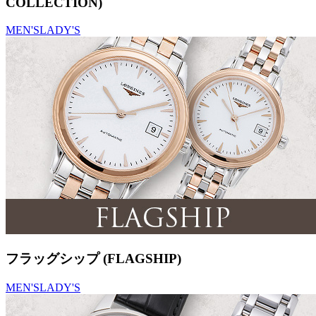
COLLECTION)
MEN'S
LADY'S
フラッグシップ (FLAGSHIP)
MEN'S
LADY'S