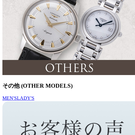
その他 (OTHER MODELS)
MEN'S
LADY'S