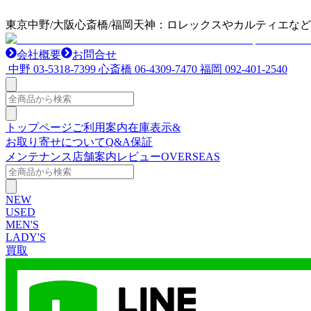
東京中野/大阪心斎橋/福岡天神：ロレックスやカルティエな
会社概要
お問合せ
中野
03-5318-7399
心斎橋
06-4309-7470
福岡
092-401-2540
トップページ
ご利用案内
在庫表示&
お取り寄せについて
Q&A
保証
メンテナンス
店舗案内
レビュー
OVERSEAS
NEW
USED
MEN'S
LADY'S
買取