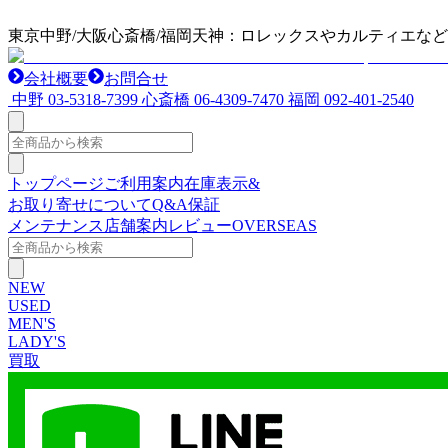
東京中野/大阪心斎橋/福岡天神：ロレックスやカルティエな
会社概要
お問合せ
中野
03-5318-7399
心斎橋
06-4309-7470
福岡
092-401-2540
トップページ
ご利用案内
在庫表示&
お取り寄せについて
Q&A
保証
メンテナンス
店舗案内
レビュー
OVERSEAS
NEW
USED
MEN'S
LADY'S
買取