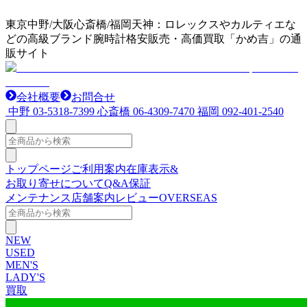
東京中野/大阪心斎橋/福岡天神：ロレックスやカルティエな
どの高級ブランド腕時計格安販売・高価買取「かめ吉」の通
販サイト
会社概要
お問合せ
中野
03-5318-7399
心斎橋
06-4309-7470
福岡
092-401-2540
トップページ
ご利用案内
在庫表示&
お取り寄せについて
Q&A
保証
メンテナンス
店舗案内
レビュー
OVERSEAS
NEW
USED
MEN'S
LADY'S
買取