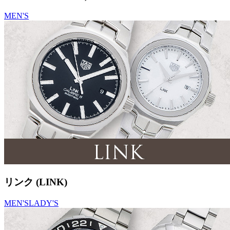
MEN'S
リンク (LINK)
MEN'S
LADY'S