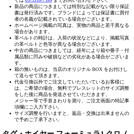
くは
03-5318-7399
までお問い合わせ下さい。
新品の商品につきましては特別な記載がない限り保証
書は発行済みです。ブランドによっては保証書に買付
者の名義が記載されている場合がございます。
ホームページ掲載の写真は、実物の商品と若干異なる
場合があります。
革ベルトの時計は、入荷の状況などにより、掲載写真
の革ベルトと色等が異なる場合がございます。
中古の商品につきましては、経年により箱や冊子・付
属品類に凹みや破損などの劣化がある場合がございま
す。
箱の無いものは、当店のオリジナル BOX をお付けし
て送らせて頂きます。
代金引換以外でご注文していただいているお客様に
は、ご希望の場合、無料でブレスレットのサイズ調整
をした後に商品を発送させていただきます。
メジャー等で手首まわりを測り、ご注文画面の特記事
項欄にご入力下さい。
サイズ調整を行いますと、返品・交換は出来ませんの
で予めご了承下さい。
タグ・ホイヤー フォーミュラ1 クロノ