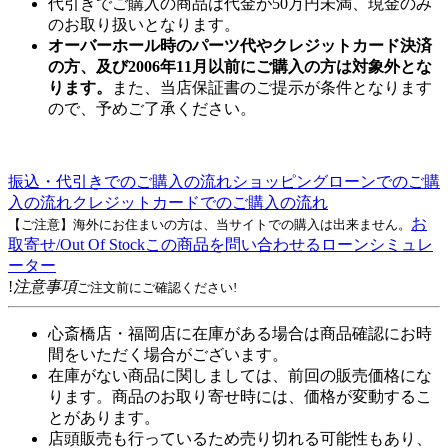
代引きでご購入の商品は代金が50万円未満、現金のみ
のお取り扱いとなります。
オーバーホール時のパーツ代やクレジットカード決済
の方、及び2006年11月以前にご購入の方は対象外とな
ります。
また、当店保証書のご提示が条件となります
ので、予めご了承ください。
振込・代引きでのご購入の流れ
ショッピングローンでのご購
入の流れ
クレジットカードでのご購入の流れ
お
【ご注意】海外にお住まいの方は、当サイトでの購入は出来ません。
取寄せ/Out Of Stock
この商品を問い合わせる
ローンシミュレ
ーター
!
注意事項
ご注文前にご確認ください!
心斎橋店・福岡店に在庫がある場合は商品確認にお時
間をいただく場合がございます。
在庫がない商品に関しましては、前回の販売価格にな
ります。商品のお取り寄せ時には、価格が変動するこ
とがあります。
店頭販売も行っているため売り切れる可能性もあり、