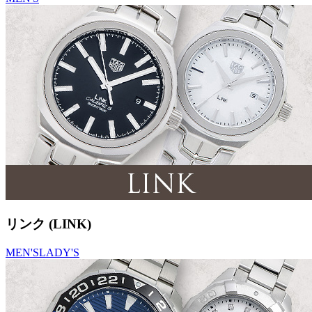
リンク (LINK)
MEN'S
LADY'S