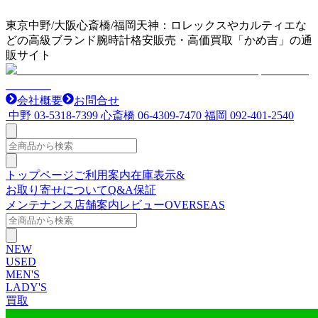
東京中野/大阪心斎橋/福岡天神：ロレックスやカルティエな
どの高級ブランド腕時計格安販売・高価買取「かめ吉」の通
販サイト
会社概要
お問合せ
中野
03-5318-7399
心斎橋
06-4309-7470
福岡
092-401-2540
トップページ
ご利用案内
在庫表示&
お取り寄せについて
Q&A
保証
メンテナンス
店舗案内
レビュー
OVERSEAS
NEW
USED
MEN'S
LADY'S
買取