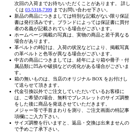
次回の入荷までお待ちいただくことがあります。 詳し
くは
03-5318-7399
までお問い合わせ下さい。
新品の商品につきましては特別な記載がない限り保証
書は発行済みです。ブランドによっては保証書に買付
者の名義が記載されている場合がございます。
ホームページ掲載の写真は、実物の商品と若干異なる
場合があります。
革ベルトの時計は、入荷の状況などにより、掲載写真
の革ベルトと色等が異なる場合がございます。
中古の商品につきましては、経年により箱や冊子・付
属品類に凹みや破損などの劣化がある場合がございま
す。
箱の無いものは、当店のオリジナル BOX をお付けし
て送らせて頂きます。
代金引換以外でご注文していただいているお客様に
は、ご希望の場合、無料でブレスレットのサイズ調整
をした後に商品を発送させていただきます。
メジャー等で手首まわりを測り、ご注文画面の特記事
項欄にご入力下さい。
サイズ調整を行いますと、返品・交換は出来ませんの
で予めご了承下さい。