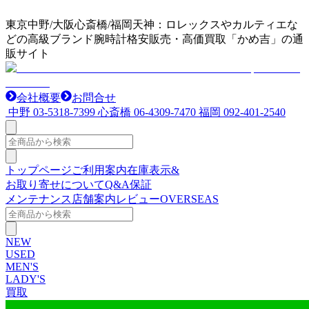
東京中野/大阪心斎橋/福岡天神：ロレックスやカルティエな
どの高級ブランド腕時計格安販売・高価買取「かめ吉」の通
販サイト
会社概要
お問合せ
中野
03-5318-7399
心斎橋
06-4309-7470
福岡
092-401-2540
トップページ
ご利用案内
在庫表示&
お取り寄せについて
Q&A
保証
メンテナンス
店舗案内
レビュー
OVERSEAS
NEW
USED
MEN'S
LADY'S
買取