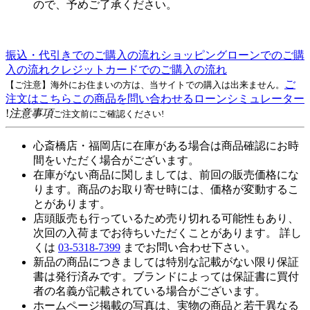
ので、予めご了承ください。
振込・代引きでのご購入の流れ
ショッピングローンでのご購
入の流れ
クレジットカードでのご購入の流れ
ご
【ご注意】海外にお住まいの方は、当サイトでの購入は出来ません。
注文はこちら
この商品を問い合わせる
ローンシミュレーター
!
注意事項
ご注文前にご確認ください!
心斎橋店・福岡店に在庫がある場合は商品確認にお時
間をいただく場合がございます。
在庫がない商品に関しましては、前回の販売価格にな
ります。商品のお取り寄せ時には、価格が変動するこ
とがあります。
店頭販売も行っているため売り切れる可能性もあり、
次回の入荷までお待ちいただくことがあります。 詳し
くは
03-5318-7399
までお問い合わせ下さい。
新品の商品につきましては特別な記載がない限り保証
書は発行済みです。ブランドによっては保証書に買付
者の名義が記載されている場合がございます。
ホームページ掲載の写真は、実物の商品と若干異なる