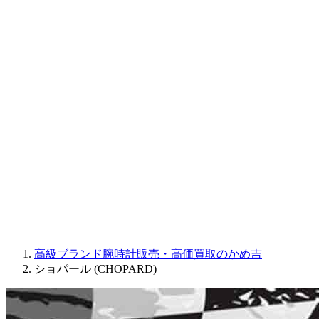
CORUM
CHRONOSWISS
BALL WATCH
Sinn
ROGER DUBUIS
Montblanc
FREDERIQUE CONSTANT
MAURICE LACROIX
ULYSSE NARDIN
JAQUET DROZ
GRAHAM
PARMIGIANI FLEURIER
OTHER BRANDS
JEWELRY
高級ブランド腕時計販売・高価買取のかめ吉
ショパール (CHOPARD)