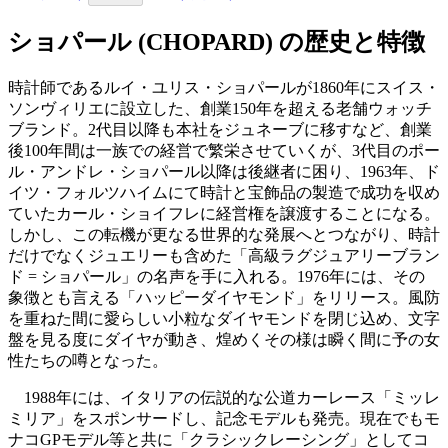
ショパール (CHOPARD) の歴史と特徴
時計師であるルイ・ユリス・ショパールが1860年にスイス・
ソンヴィリエに設立した、創業150年を超える老舗ウォッチ
ブランド。2代目以降も本社をジュネーブに移すなど、創業
後100年間は一族での経営で繁栄させていくが、3代目のポー
ル・アンドレ・ショパール以降は後継者に困り、1963年、ド
イツ・フォルツハイムにて時計と宝飾品の製造で成功を収め
ていたカール・ショイフレに経営権を譲渡することになる。
しかし、この転機が更なる世界的な発展へとつながり、時計
だけでなくジュエリーも含めた「高級ラグジュアリーブラン
ド = ショパール」の名声を手に入れる。1976年には、その
象徴とも言える「ハッピーダイヤモンド」をリリース。風防
を重ねた間に愛らしい小粒なダイヤモンドを閉じ込め、文字
盤を見る度にダイヤが動き、煌めくその様は瞬く間に予の女
性たちの噂となった。
1988年には、イタリアの伝説的な公道カーレース「ミッレ
ミリア」をスポンサードし、記念モデルも発売。現在でもモ
ナコGPモデル等と共に「クラシックレーシング」としてコ