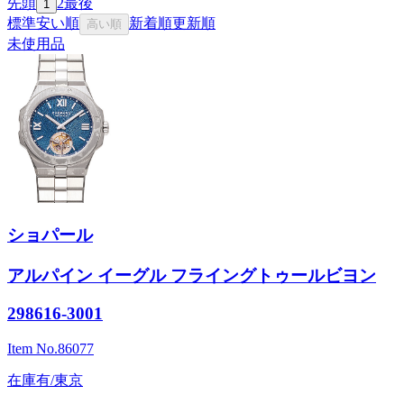
先頭
2
最後
1
標準
安い順
新着順
更新順
高い順
未使用品
ショパール
アルパイン イーグル フライングトゥールビヨン
298616-3001
Item No.
86077
在庫有/東京