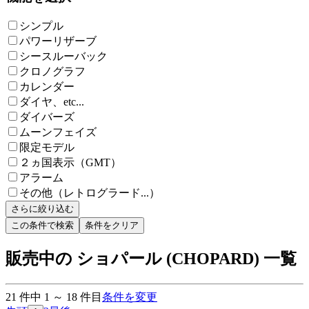
シンプル
パワーリザーブ
シースルーバック
クロノグラフ
カレンダー
ダイヤ、etc...
ダイバーズ
ムーンフェイズ
限定モデル
２ヵ国表示（GMT）
アラーム
その他（レトログラード...）
さらに絞り込む
この条件で検索
条件をクリア
販売中の ショパール (CHOPARD) 一覧
21
件中
1
～
18
件目
条件を変更