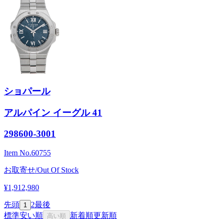
ショパール
アルパイン イーグル 41
298600-3001
Item No.
60755
お取寄せ/Out Of Stock
¥1,912,980
先頭
2
最後
1
標準
安い順
新着順
更新順
高い順