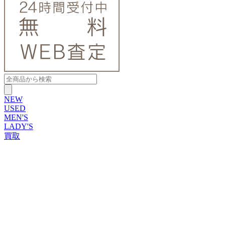
NEW
USED
MEN'S
LADY'S
買取
ROLEX
ブランドから探す
ブランドから探す
TUDOR
OMEGA
CARTIER
PATEK PHILIPPE
AUDEMARS PIGUET
A.LANGE&SOHNE
GLASHUTTE ORIGINAL