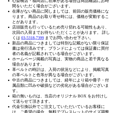
心斎橋店・福岡店に在庫がある場合は商品確認にお時
間をいただく場合がございます。
在庫がない商品に関しましては、前回の販売価格にな
ります。商品のお取り寄せ時には、価格が変動するこ
とがあります。
店頭販売も行っているため売り切れる可能性もあり、
次回の入荷までお待ちいただくことがあります。 詳し
くは
03-5318-7399
までお問い合わせ下さい。
新品の商品につきましては特別な記載がない限り保証
書は発行済みです。ブランドによっては保証書に買付
者の名義が記載されている場合がございます。
ホームページ掲載の写真は、実物の商品と若干異なる
場合があります。
革ベルトの時計は、入荷の状況などにより、掲載写真
の革ベルトと色等が異なる場合がございます。
中古の商品につきましては、経年により箱や冊子・付
属品類に凹みや破損などの劣化がある場合がございま
す。
箱の無いものは、当店のオリジナル BOX をお付けし
て送らせて頂きます。
代金引換以外でご注文していただいているお客様に
は、ご希望の場合、無料でブレスレットのサイズ調整