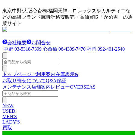
東京中野/大阪心斎橋/福岡天神：ロレックスやカルティエな
どの高級ブランド腕時計格安販売・高価買取「かめ吉」の通
販サイト
会社概要
お問合せ
中野
03-5318-7399
心斎橋
06-4309-7470
福岡
092-401-2540
トップページ
ご利用案内
在庫表示&
お取り寄せについて
Q&A
保証
メンテナンス
店舗案内
レビュー
OVERSEAS
NEW
USED
MEN'S
LADY'S
買取