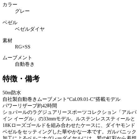
カラー
グレー
ベゼル
ベゼルダイヤ
素材
RG×SS
ムーブメント
自動巻き
特徴・備考
50m防水
自社製自動巻きムーブメント“Cal.09.01-C”搭載モデル
パワーリザーブ約42時間
ショパールのラグジュアリースポーツコレクション「アルパ
イン イーグル」の33mmモデル。ルステンレススティールと
18Kローズゴールドを組み合わせたケースに、ダイヤモンド
ベゼルをセッティングした華やかな一本です。ガルバニック
加工によるベルニナグレーダイヤルには、鷲の虹彩から着想