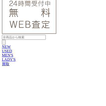
NEW
USED
MEN'S
LADY'S
買取
ROLEX
ブランドから探す
ブランドから探す
TUDOR
OMEGA
CARTIER
PATEK PHILIPPE
AUDEMARS PIGUET
A.LANGE&SOHNE
GLASHUTTE ORIGINAL