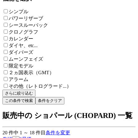
シンプル
パワーリザーブ
シースルーバック
クロノグラフ
カレンダー
ダイヤ、etc...
ダイバーズ
ムーンフェイズ
限定モデル
２ヵ国表示（GMT）
アラーム
その他（レトログラード...）
さらに絞り込む
この条件で検索
条件をクリア
販売中の ショパール (CHOPARD) 一覧
20
件中
1
～
18
件目
条件を変更