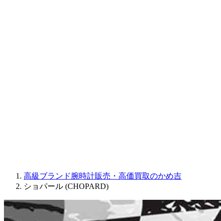
CORUM
CHRONOSWISS
BALL WATCH
Sinn
ROGER DUBUIS
Montblanc
FREDERIQUE CONSTANT
MAURICE LACROIX
ULYSSE NARDIN
JAQUET DROZ
GRAHAM
PARMIGIANI FLEURIER
OTHER BRANDS
JEWELRY
高級ブランド腕時計販売・高価買取のかめ吉
ショパール (CHOPARD)