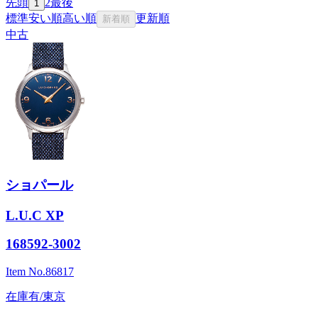
先頭
2
最後
1
標準
安い順
高い順
更新順
新着順
中古
ショパール
L.U.C XP
168592-3002
Item No.
86817
在庫有/東京