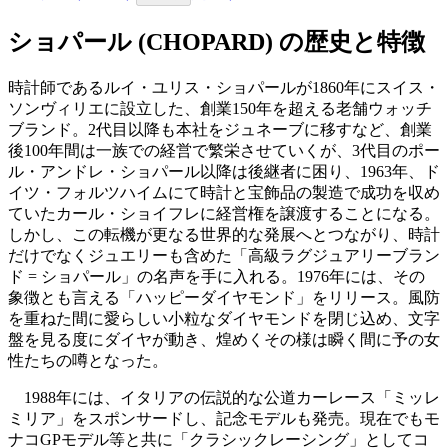
ショパール (CHOPARD) の歴史と特徴
時計師であるルイ・ユリス・ショパールが1860年にスイス・
ソンヴィリエに設立した、創業150年を超える老舗ウォッチ
ブランド。2代目以降も本社をジュネーブに移すなど、創業
後100年間は一族での経営で繁栄させていくが、3代目のポー
ル・アンドレ・ショパール以降は後継者に困り、1963年、ド
イツ・フォルツハイムにて時計と宝飾品の製造で成功を収め
ていたカール・ショイフレに経営権を譲渡することになる。
しかし、この転機が更なる世界的な発展へとつながり、時計
だけでなくジュエリーも含めた「高級ラグジュアリーブラン
ド = ショパール」の名声を手に入れる。1976年には、その
象徴とも言える「ハッピーダイヤモンド」をリリース。風防
を重ねた間に愛らしい小粒なダイヤモンドを閉じ込め、文字
盤を見る度にダイヤが動き、煌めくその様は瞬く間に予の女
性たちの噂となった。
1988年には、イタリアの伝説的な公道カーレース「ミッレ
ミリア」をスポンサードし、記念モデルも発売。現在でもモ
ナコGPモデル等と共に「クラシックレーシング」としてコ