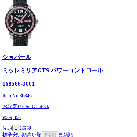
ショパール
ミッレミリアGTS パワーコントロール
168566-3001
Item No.
30846
お取寄せ/Out Of Stock
¥569,850
先頭
2
最後
1
標準
安い順
高い順
更新順
新着順