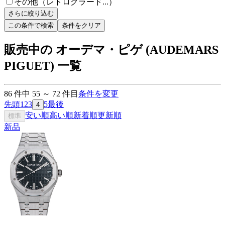
その他（レトログラード...）
さらに絞り込む
この条件で検索
条件をクリア
販売中の オーデマ・ピゲ (AUDEMARS
PIGUET) 一覧
86
件中
55
～
72
件目
条件を変更
先頭
1
2
3
5
最後
4
安い順
高い順
新着順
更新順
標準
新品