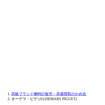
BAUME&MERCIER
RALPH LAUREN
CORUM
CHRONOSWISS
BALL WATCH
Sinn
ROGER DUBUIS
Montblanc
FREDERIQUE CONSTANT
MAURICE LACROIX
ULYSSE NARDIN
JAQUET DROZ
GRAHAM
PARMIGIANI FLEURIER
OTHER BRANDS
JEWELRY
高級ブランド腕時計販売・高価買取のかめ吉
オーデマ・ピゲ (AUDEMARS PIGUET)