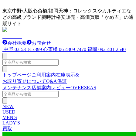
東京中野/大阪心斎橋/福岡天神：ロレックスやカルティエな
どの高級ブランド腕時計格安販売・高価買取「かめ吉」の通
販サイト
会社概要
お問合せ
中野
03-5318-7399
心斎橋
06-4309-7470
福岡
092-401-2540
トップページ
ご利用案内
在庫表示&
お取り寄せについて
Q&A
保証
メンテナンス
店舗案内
レビュー
OVERSEAS
NEW
USED
MEN'S
LADY'S
買取