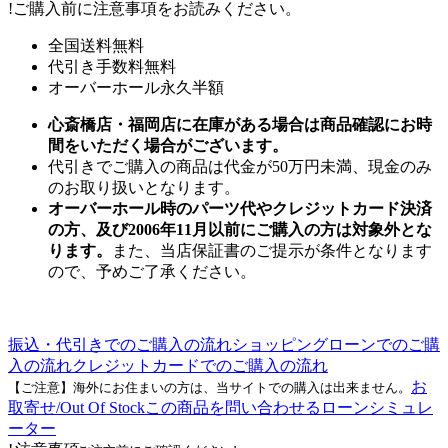
!
ご購入前に注意事項をお読みください。
全国送料無料
代引き手数料無料
オーバーホール永久半額
心斎橋店・福岡店に在庫がある場合は商品確認にお時
間をいただく場合がございます。
代引きでご購入の商品は代金が50万円未満、現金のみ
のお取り扱いとなります。
オーバーホール時のパーツ代やクレジットカード決済
の方、及び2006年11月以前にご購入の方は対象外とな
ります。
また、当店保証書のご提示が条件となります
ので、予めご了承ください。
振込・代引きでのご購入の流れ
ショッピングローンでのご購
入の流れ
クレジットカードでのご購入の流れ
お
【ご注意】海外にお住まいの方は、当サイトでの購入は出来ません。
取寄せ/Out Of Stock
この商品を問い合わせる
ローンシミュレ
ーター